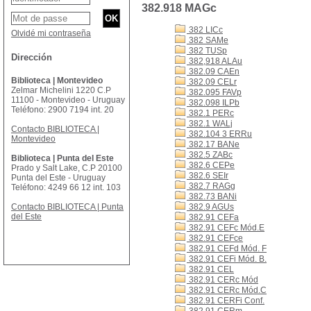
382.918 MAGc
382 LICc
Olvidé mi contraseña
382 SAMe
382 TUSp
Dirección
382,918 ALAu
382.09 CAEn
Biblioteca | Montevideo
382.09 CELr
Zelmar Michelini 1220 C.P
382.095 FAVp
11100 - Montevideo - Uruguay
382.098 ILPb
Teléfono: 2900 7194 int. 20
382.1 PERc
382.1 WALj
Contacto BIBLIOTECA |
382.104 3 ERRu
Montevideo
382.17 BANe
382.5 ZABc
Biblioteca | Punta del Este
382.6 CEPe
Prado y Salt Lake, C.P 20100
382.6 SEIr
Punta del Este - Uruguay
382.7 RAGg
Teléfono: 4249 66 12 int. 103
382.73 BANi
Contacto BIBLIOTECA | Punta
382.9 AGUs
del Este
382.91 CEFa
382.91 CEFc Mód.E
382.91 CEFce
382.91 CEFd Mód. F
382.91 CEFi Mód. B.
382.91 CEL
382.91 CERc Mód
382.91 CERc Mód.C
382.91 CERFi Conf.