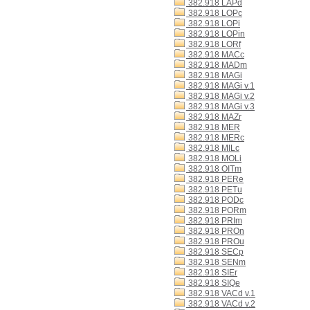
382.918 LAPd
382.918 LOPc
382.918 LOPi
382.918 LOPin
382.918 LORf
382.918 MACc
382.918 MADm
382.918 MAGi
382.918 MAGi v.1
382.918 MAGi v.2
382.918 MAGi v.3
382.918 MAZr
382.918 MER
382.918 MERc
382.918 MILc
382.918 MOLi
382.918 OITm
382.918 PERe
382.918 PETu
382.918 PODc
382.918 PORm
382.918 PRIm
382.918 PROn
382.918 PROu
382.918 SECp
382.918 SENm
382.918 SIEr
382.918 SIQe
382.918 VACd v.1
382.918 VACd v.2