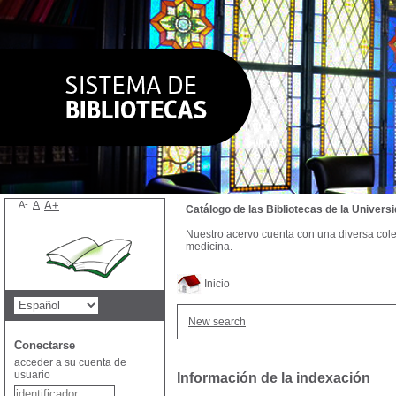
A-
A
A+
Catálogo de las Bibliotecas de la Univer
Nuestro acervo cuenta con una diversa colecc
medicina.
Inicio
New search
Conectarse
acceder a su cuenta de
usuario
Información de la indexación