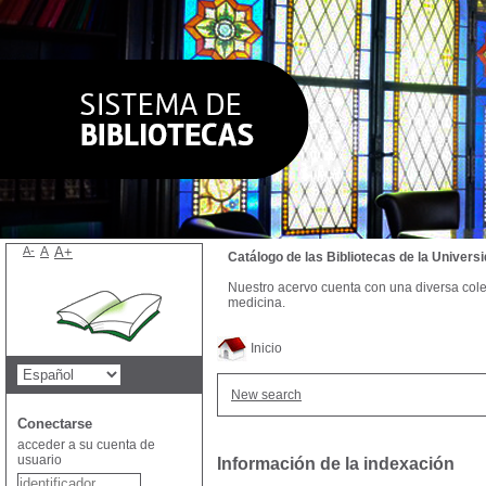
A-
A
A+
Catálogo de las Bibliotecas de la Univer
Nuestro acervo cuenta con una diversa colecc
medicina.
Inicio
New search
Conectarse
acceder a su cuenta de
usuario
Información de la indexación