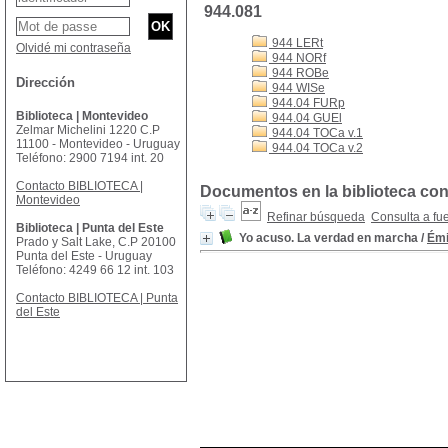
944.081
944 LERt
Olvidé mi contraseña
944 NORf
944 ROBe
Dirección
944 WISe
944.04 FURp
Biblioteca | Montevideo
944.04 GUEl
Zelmar Michelini 1220 C.P
944.04 TOCa v.1
11100 - Montevideo - Uruguay
944.04 TOCa v.2
Teléfono: 2900 7194 int. 20
Contacto BIBLIOTECA |
Documentos en la biblioteca con 
Montevideo
Refinar búsqueda
Consulta a fu
Biblioteca | Punta del Este
Yo acuso. La verdad en marcha
/
Émi
Prado y Salt Lake, C.P 20100
Punta del Este - Uruguay
Teléfono: 4249 66 12 int. 103
Contacto BIBLIOTECA | Punta
del Este