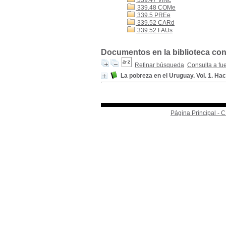
339.47 VINc
339.48 COMe
339.5 PREe
339.52 CARd
339.52 FAUs
Documentos en la biblioteca con 
Refinar búsqueda
Consulta a fu
La pobreza en el Uruguay. Vol. 1. Hac
Página Principal -