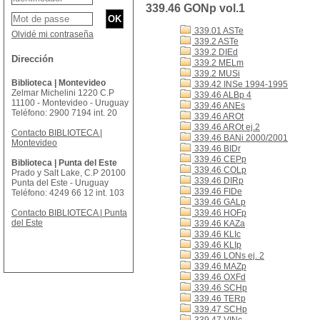
339.46 GONp vol.1
339.01 ASTe
Olvidé mi contraseña
339.2 ASTe
339.2 DIEd
Dirección
339.2 MELm
339.2 MUSi
Biblioteca | Montevideo
339.42 INSe 1994-1995
Zelmar Michelini 1220 C.P
339.46 ALBp 4
11100 - Montevideo - Uruguay
339.46 ANEs
Teléfono: 2900 7194 int. 20
339.46 AROt
339.46 AROt ej.2
Contacto BIBLIOTECA |
339.46 BANi 2000/2001
Montevideo
339.46 BIDr
339.46 CEPp
Biblioteca | Punta del Este
339.46 COLp
Prado y Salt Lake, C.P 20100
339.46 DIRp
Punta del Este - Uruguay
339.46 FIDe
Teléfono: 4249 66 12 int. 103
339.46 GALp
Contacto BIBLIOTECA | Punta
339.46 HOFp
del Este
339.46 KAZa
339.46 KLIc
339.46 KLIp
339.46 LONs ej. 2
339.46 MAZp
339.46 OXFd
339.46 SCHp
339.46 TERp
339.47 SCHp