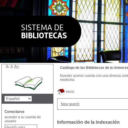
A-
A
A+
Catálogo de las Bibliotecas de la Univer
Nuestro acervo cuenta con una diversa colecc
medicina.
Inicio
New search
Conectarse
acceder a su cuenta de
usuario
Información de la indexación