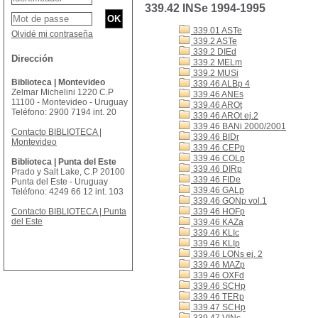
339.42 INSe 1994-1995
339.01 ASTe
Olvidé mi contraseña
339.2 ASTe
339.2 DIEd
Dirección
339.2 MELm
339.2 MUSi
Biblioteca | Montevideo
339.46 ALBp 4
Zelmar Michelini 1220 C.P
339.46 ANEs
11100 - Montevideo - Uruguay
339.46 AROt
Teléfono: 2900 7194 int. 20
339.46 AROt ej.2
339.46 BANi 2000/2001
Contacto BIBLIOTECA |
339.46 BIDr
Montevideo
339.46 CEPp
339.46 COLp
Biblioteca | Punta del Este
339.46 DIRp
Prado y Salt Lake, C.P 20100
339.46 FIDe
Punta del Este - Uruguay
339.46 GALp
Teléfono: 4249 66 12 int. 103
339.46 GONp vol.1
Contacto BIBLIOTECA | Punta
339.46 HOFp
del Este
339.46 KAZa
339.46 KLIc
339.46 KLIp
339.46 LONs ej. 2
339.46 MAZp
339.46 OXFd
339.46 SCHp
339.46 TERp
339.47 SCHp