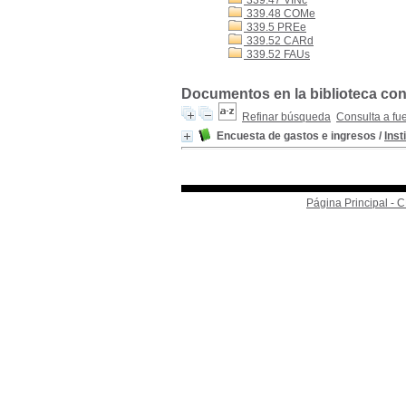
339.47 VINc
339.48 COMe
339.5 PREe
339.52 CARd
339.52 FAUs
Documentos en la biblioteca con 
Refinar búsqueda
Consulta a fu
Encuesta de gastos e ingresos
/
Inst
Página Principal -