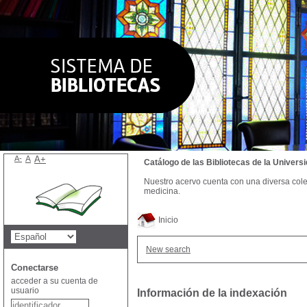
A-
A
A+
Catálogo de las Bibliotecas de la Univer
Nuestro acervo cuenta con una diversa colecc
medicina.
Inicio
New search
Conectarse
acceder a su cuenta de
usuario
Información de la indexación