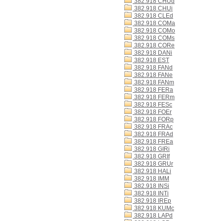
382.918 CHUd
382.918 CHUi
382.918 CLEd
382.918 COMa
382.918 COMo
382.918 COMs
382.918 CORe
382.918 DANi
382.918 EST
382.918 FANd
382.918 FANe
382.918 FANm
382.918 FERa
382.918 FERm
382.918 FESc
382.918 FOEr
382.918 FORp
382.918 FRAc
382.918 FRAd
382.918 FREa
382.918 GIRi
382.918 GRIf
382.918 GRUr
382.918 HALi
382.918 IMM
382.918 INSi
382.918 INTi
382.918 IREp
382.918 KUMc
382.918 LAPd