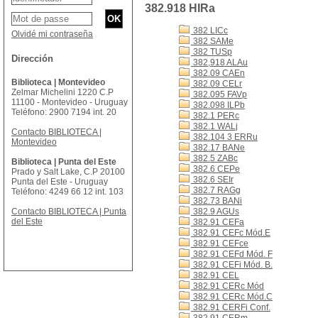
382.918 HIRa
382 LICc
Olvidé mi contraseña
382 SAMe
382 TUSp
Dirección
382,918 ALAu
382.09 CAEn
Biblioteca | Montevideo
382.09 CELr
Zelmar Michelini 1220 C.P
382.095 FAVp
11100 - Montevideo - Uruguay
382.098 ILPb
Teléfono: 2900 7194 int. 20
382.1 PERc
382.1 WALj
Contacto BIBLIOTECA |
382.104 3 ERRu
Montevideo
382.17 BANe
382.5 ZABc
Biblioteca | Punta del Este
382.6 CEPe
Prado y Salt Lake, C.P 20100
382.6 SEIr
Punta del Este - Uruguay
382.7 RAGg
Teléfono: 4249 66 12 int. 103
382.73 BANi
Contacto BIBLIOTECA | Punta
382.9 AGUs
del Este
382.91 CEFa
382.91 CEFc Mód.E
382.91 CEFce
382.91 CEFd Mód. F
382.91 CEFi Mód. B.
382.91 CEL
382.91 CERc Mód
382.91 CERc Mód.C
382.91 CERFi Conf.