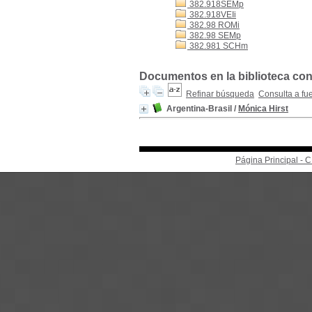
382.918SEMp
382.918VEIi
382.98 ROMi
382.98 SEMp
382.981 SCHm
Documentos en la biblioteca con 
Refinar búsqueda
Consulta a fu
Argentina-Brasil
/
Mónica Hirst
Página Principal -