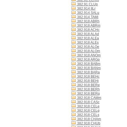
382.91 CERm
382.91 CLUp
382.914 IILr
382.914 SALu
382.914 TAMi
382.918 ABRh
382.918 ABRm
382.918 ACHc
382.918 ALAd
382.918 ALEa
382.918 ALEs
382.918 ALOe
382.918 ALOm
382.918 ANOm
382.918 ARGp
382.918 BABm
382.918 BANm
382.918 BARa
382.918 BEHc
382.918 BEHi
382.918 BERe
382.918 BERh
382.918 BERq
382.918 CAMm
382.918 CASc
382.918 CELe
382.918 CELg
382.918 CELs
382.918 CHAm
382.918 CHUb