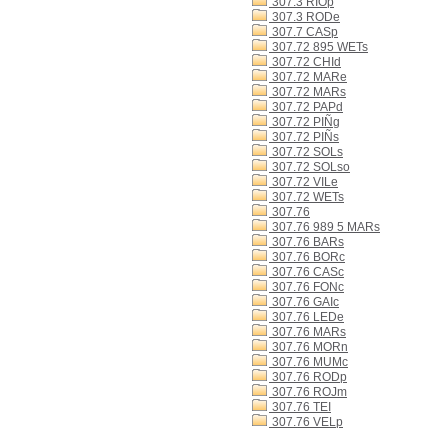
307.3 RIOp
307.3 RODe
307.7 CASp
307.72 895 WETs
307.72 CHId
307.72 MARe
307.72 MARs
307.72 PAPd
307.72 PIÑg
307.72 PIÑs
307.72 SOLs
307.72 SOLso
307.72 VILe
307.72 WETs
307.76
307.76 989 5 MARs
307.76 BARs
307.76 BORc
307.76 CASc
307.76 FONc
307.76 GAIc
307.76 LEDe
307.76 MARs
307.76 MORn
307.76 MUMc
307.76 RODp
307.76 ROJm
307.76 TEI
307.76 VELp