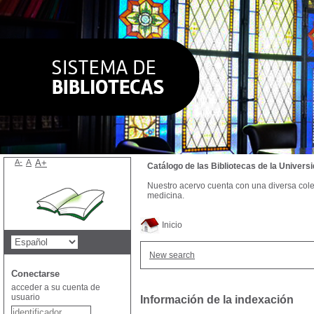
A-
A
A+
Catálogo de las Bibliotecas de la Univer
Nuestro acervo cuenta con una diversa colecc
medicina.
Inicio
New search
Conectarse
acceder a su cuenta de
usuario
Información de la indexación