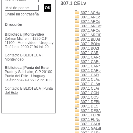
307.1 CELv
307.1 ACHa
Olvidé mi contraseña
307.1 AROc
307.1 AROd
Dirección
307.1 AROdf
307.1 AROe
Biblioteca | Montevideo
307.1 AROiF
Zelmar Michelini 1220 C.P
307.1 BLUd
11100 - Montevideo - Uruguay
307.1 BOIm
Teléfono: 2900 7194 int. 20
307.1 BOZt
307.1 CAR
Contacto BIBLIOTECA |
307.1 CARd
Montevideo
307.1 CARg
307.1 CARn
Biblioteca | Punta del Este
307.1 CARp
Prado y Salt Lake, C.P 20100
307.1 CATs
Punta del Este - Uruguay
307.1 CLAc
Teléfono: 4249 66 12 int. 103
307.1 CLAg
Contacto BIBLIOTECA | Punta
307.1 CLAr
del Este
307.1 CON
307.1 COS
307.1 DEBb
307.1 DES
307.1 DESA
307.1 FERb
307.1 FUNs
307.1 GALd
307.1 GALdl