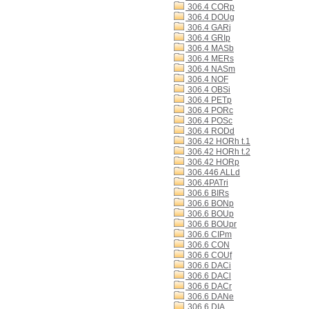
306.4 CORp
306.4 DOUg
306.4 GARj
306.4 GRIp
306.4 MASb
306.4 MERs
306.4 NASm
306.4 NOF
306.4 OBSi
306.4 PETp
306.4 PORc
306.4 POSc
306.4 RODd
306.42 HORh t.1
306.42 HORh t.2
306.42 HORp
306.446 ALLd
306.4PATri
306.6 BIRs
306.6 BONp
306.6 BOUp
306.6 BOUpr
306.6 CIPm
306.6 CON
306.6 COUf
306.6 DACi
306.6 DACl
306.6 DACr
306.6 DANe
306.6 DIA