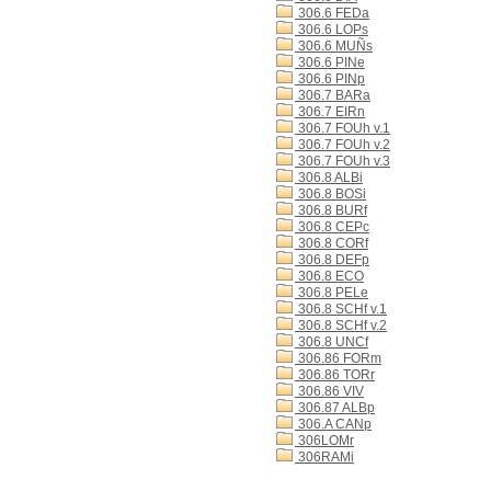
306.6 FEDa
306.6 LOPs
306.6 MUÑs
306.6 PINe
306.6 PINp
306.7 BARa
306.7 EIRn
306.7 FOUh v.1
306.7 FOUh v.2
306.7 FOUh v.3
306.8 ALBi
306.8 BOSi
306.8 BURf
306.8 CEPc
306.8 CORf
306.8 DEFp
306.8 ECO
306.8 PELe
306.8 SCHf v.1
306.8 SCHf v.2
306.8 UNCf
306.86 FORm
306.86 TORr
306.86 VIV
306.87 ALBp
306.A CANp
306LOMr
306RAMi