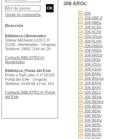
306 AROc
306
Olvidé mi contraseña
306 ABE d
306 ABEa
Dirección
306 ACEp
306 ACHc
Biblioteca | Montevideo
306 AGUa
Zelmar Michelini 1220 C.P
306 ALVm
11100 - Montevideo - Uruguay
306 ANDm
Teléfono: 2900 7194 int. 20
306 ANDp
306 AREm
Contacto BIBLIOTECA |
306 AROr
Montevideo
306 ASUc
306 ASUe
Biblioteca | Punta del Este
306 BANc
Prado y Salt Lake, C.P 20100
306 BAUcu
Punta del Este - Uruguay
306 BAYd
Teléfono: 4249 66 12 int. 103
306 BAYp
Contacto BIBLIOTECA | Punta
306 BELs
del Este
306 BENe
306 BENec
306 BENo
306 BENr
306 BENv
306 BERa
306 BERc
306 BERi
306 BLOd