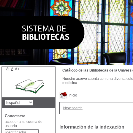
A-
A
A+
Catálogo de las Bibliotecas de la Univer
Nuestro acervo cuenta con una diversa colecc
medicina.
Inicio
New search
Conectarse
acceder a su cuenta de
usuario
Información de la indexación