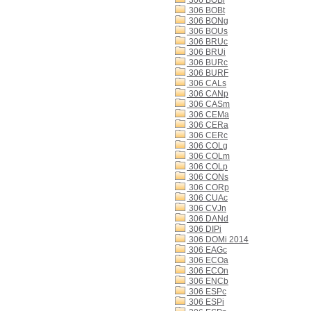
306 BOBi
306 BOBt
306 BONg
306 BOUs
306 BRUc
306 BRUi
306 BURc
306 BURF
306 CALs
306 CANp
306 CASm
306 CEMa
306 CERa
306 CERc
306 COLg
306 COLm
306 COLp
306 CONs
306 CORp
306 CUAc
306 CVJn
306 DANd
306 DIPi
306 DOMi 2014
306 EAGc
306 ECOa
306 ECOn
306 ENCb
306 ESPc
306 ESPi