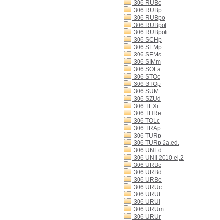
306 RUBc
306 RUBp
306 RUBpo
306 RUBpol
306 RUBpoli
306 SCHp
306 SEMp
306 SEMs
306 SIMm
306 SOLa
306 STOc
306 STOp
306 SUM
306 SZUd
306 TEXi
306 THRe
306 TOLc
306 TRAp
306 TURp
306 TURp 2a.ed.
306 UNEd
306 UNIi 2010 ej.2
306 URBc
306 URBd
306 URBe
306 URUc
306 URUf
306 URUi
306 URUm
306 URUr