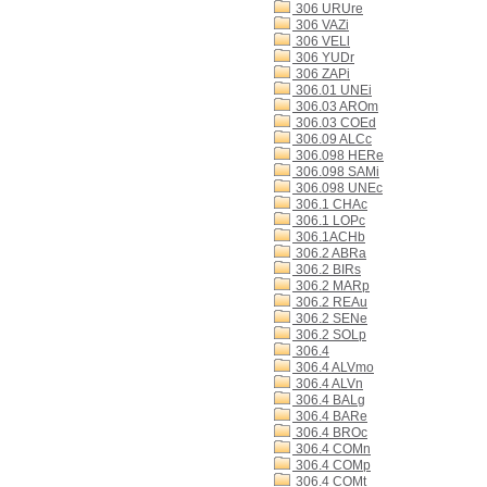
306 URUre
306 VAZi
306 VELl
306 YUDr
306 ZAPi
306.01 UNEi
306.03 AROm
306.03 COEd
306.09 ALCc
306.098 HERe
306.098 SAMi
306.098 UNEc
306.1 CHAc
306.1 LOPc
306.1ACHb
306.2 ABRa
306.2 BIRs
306.2 MARp
306.2 REAu
306.2 SENe
306.2 SOLp
306.4
306.4 ALVmo
306.4 ALVn
306.4 BALg
306.4 BARe
306.4 BROc
306.4 COMn
306.4 COMp
306.4 COMt