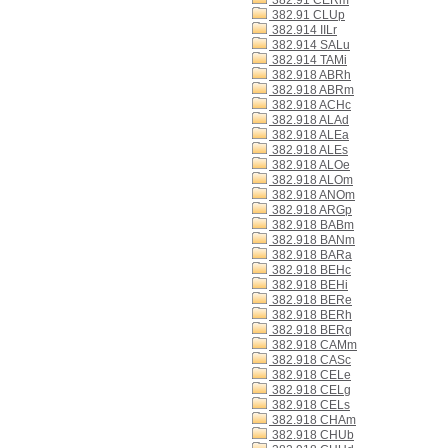
382.91 CERm
382.91 CLUp
382.914 IILr
382.914 SALu
382.914 TAMi
382.918 ABRh
382.918 ABRm
382.918 ACHc
382.918 ALAd
382.918 ALEa
382.918 ALEs
382.918 ALOe
382.918 ALOm
382.918 ANOm
382.918 ARGp
382.918 BABm
382.918 BANm
382.918 BARa
382.918 BEHc
382.918 BEHi
382.918 BERe
382.918 BERh
382.918 BERq
382.918 CAMm
382.918 CASc
382.918 CELe
382.918 CELg
382.918 CELs
382.918 CHAm
382.918 CHUb