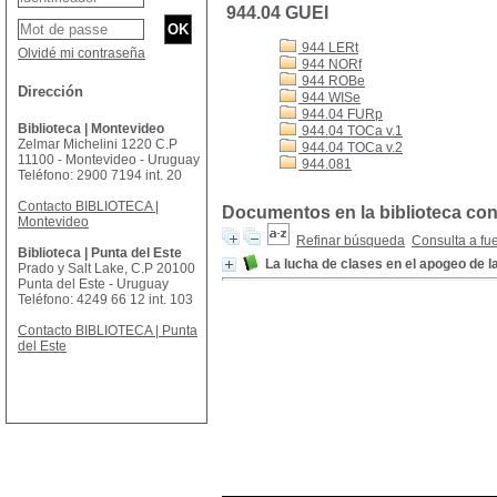
944.04 GUEl
944 LERt
Olvidé mi contraseña
944 NORf
944 ROBe
Dirección
944 WISe
944.04 FURp
Biblioteca | Montevideo
944.04 TOCa v.1
Zelmar Michelini 1220 C.P
944.04 TOCa v.2
11100 - Montevideo - Uruguay
944.081
Teléfono: 2900 7194 int. 20
Contacto BIBLIOTECA |
Documentos en la biblioteca con 
Montevideo
Refinar búsqueda
Consulta a fu
Biblioteca | Punta del Este
La lucha de clases en el apogeo de 
Prado y Salt Lake, C.P 20100
Punta del Este - Uruguay
Teléfono: 4249 66 12 int. 103
Contacto BIBLIOTECA | Punta
del Este