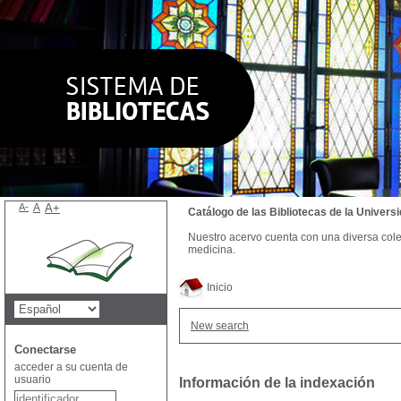
A-
A
A+
Catálogo de las Bibliotecas de la Univer
Nuestro acervo cuenta con una diversa colecc
medicina.
Inicio
New search
Conectarse
acceder a su cuenta de
usuario
Información de la indexación