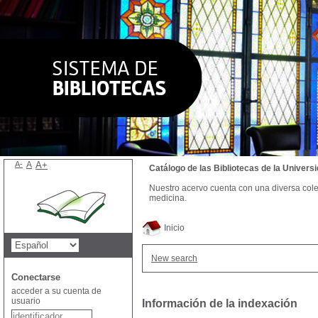
A-
A
A+
Catálogo de las Bibliotecas de la Univer
Nuestro acervo cuenta con una diversa colecc
medicina.
Inicio
New search
Conectarse
acceder a su cuenta de
usuario
Información de la indexación