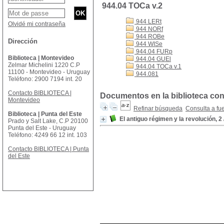
944.04 TOCa v.2
944 LERt
Olvidé mi contraseña
944 NORf
944 ROBe
Dirección
944 WISe
944.04 FURp
Biblioteca | Montevideo
944.04 GUEl
Zelmar Michelini 1220 C.P
944.04 TOCa v.1
11100 - Montevideo - Uruguay
944.081
Teléfono: 2900 7194 int. 20
Contacto BIBLIOTECA |
Documentos en la biblioteca con 
Montevideo
Refinar búsqueda
Consulta a fu
Biblioteca | Punta del Este
El antiguo régimen y la revolución, 2
Prado y Salt Lake, C.P 20100
Punta del Este - Uruguay
Teléfono: 4249 66 12 int. 103
Contacto BIBLIOTECA | Punta
del Este