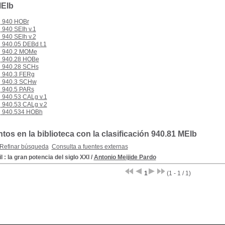
MEIb
940 HOBr
940 SEIh v.1
940 SEIh v.2
940.05 DEBd t.1
940.2 MOMe
940.28 HOBe
940.28 SCHs
940.3 FERg
940.3 SCHw
940.5 PARs
940.53 CALg v.1
940.53 CALg v.2
940.534 HOBh
os en la biblioteca con la clasificación 940.81 MEIb
Refinar búsqueda
Consulta a fuentes externas
l : la gran potencia del siglo XXI
/
Antonio Meijide Pardo
1
(1 - 1 / 1)