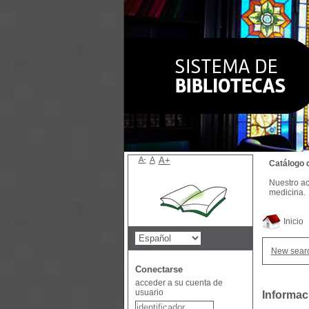
A-
A
A+
Catálogo 
Nuestro ac
medicina.
Inicio
New sear
Conectarse
acceder a su cuenta de
usuario
Informac