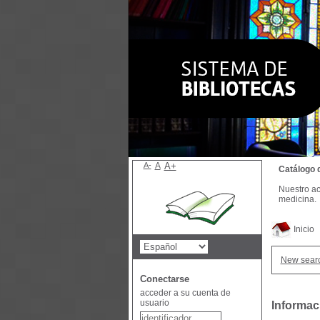
A-
A
A+
Catálogo 
Nuestro ac
medicina.
Inicio
New sear
Conectarse
acceder a su cuenta de
usuario
Informac