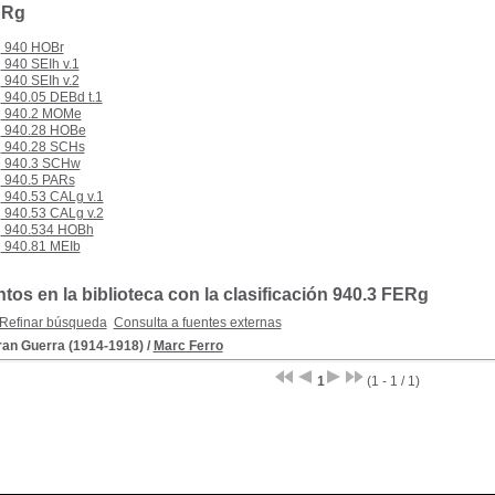
ERg
940 HOBr
940 SEIh v.1
940 SEIh v.2
940.05 DEBd t.1
940.2 MOMe
940.28 HOBe
940.28 SCHs
940.3 SCHw
940.5 PARs
940.53 CALg v.1
940.53 CALg v.2
940.534 HOBh
940.81 MEIb
os en la biblioteca con la clasificación 940.3 FERg
Refinar búsqueda
Consulta a fuentes externas
ran Guerra (1914-1918)
/
Marc Ferro
1
(1 - 1 / 1)