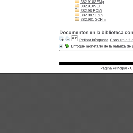
382.918SEMp
382.918VEIi
382.98 ROMi
382.98 SEMp
382.981 SCHm
Documentos en la biblioteca con
Refinar búsqueda
Consulta a fu
Enfoque monetario de la balanza de
Página Principal -