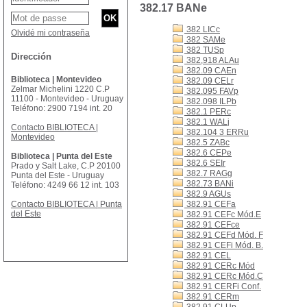
382.17 BANe
382 LICc
Olvidé mi contraseña
382 SAMe
382 TUSp
Dirección
382,918 ALAu
382.09 CAEn
Biblioteca | Montevideo
382.09 CELr
Zelmar Michelini 1220 C.P
382.095 FAVp
11100 - Montevideo - Uruguay
382.098 ILPb
Teléfono: 2900 7194 int. 20
382.1 PERc
382.1 WALj
Contacto BIBLIOTECA |
382.104 3 ERRu
Montevideo
382.5 ZABc
382.6 CEPe
Biblioteca | Punta del Este
382.6 SEIr
Prado y Salt Lake, C.P 20100
382.7 RAGg
Punta del Este - Uruguay
382.73 BANi
Teléfono: 4249 66 12 int. 103
382.9 AGUs
Contacto BIBLIOTECA | Punta
382.91 CEFa
del Este
382.91 CEFc Mód.E
382.91 CEFce
382.91 CEFd Mód. F
382.91 CEFi Mód. B.
382.91 CEL
382.91 CERc Mód
382.91 CERc Mód.C
382.91 CERFi Conf.
382.91 CERm