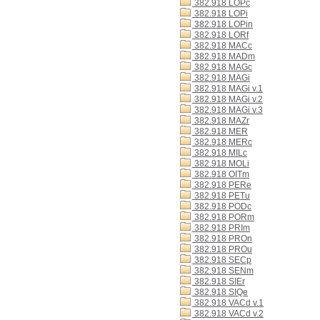
382.918 LOPc
382.918 LOPi
382.918 LOPin
382.918 LORf
382.918 MACc
382.918 MADm
382.918 MAGc
382.918 MAGi
382.918 MAGi v.1
382.918 MAGi v.2
382.918 MAGi v.3
382.918 MAZr
382.918 MER
382.918 MERc
382.918 MILc
382.918 MOLi
382.918 OITm
382.918 PERe
382.918 PETu
382.918 PODc
382.918 PORm
382.918 PRIm
382.918 PROn
382.918 PROu
382.918 SECp
382.918 SENm
382.918 SIEr
382.918 SIQe
382.918 VACd v.1
382.918 VACd v.2