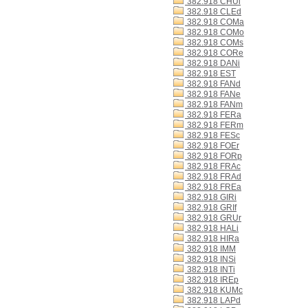
382.918 CHUi
382.918 CLEd
382.918 COMa
382.918 COMo
382.918 COMs
382.918 CORe
382.918 DANi
382.918 EST
382.918 FANd
382.918 FANe
382.918 FANm
382.918 FERa
382.918 FERm
382.918 FESc
382.918 FOEr
382.918 FORp
382.918 FRAc
382.918 FRAd
382.918 FREa
382.918 GIRi
382.918 GRIf
382.918 GRUr
382.918 HALi
382.918 HIRa
382.918 IMM
382.918 INSi
382.918 INTi
382.918 IREp
382.918 KUMc
382.918 LAPd