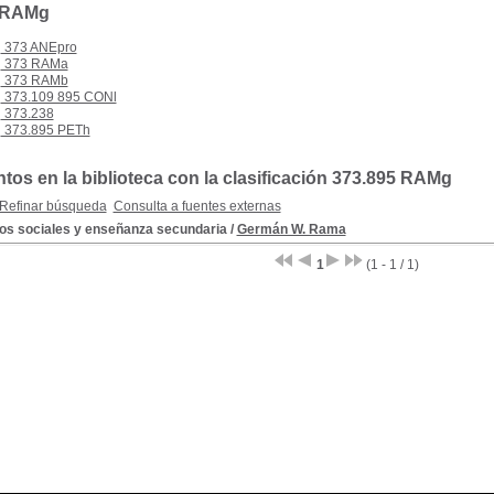
 RAMg
373 ANEpro
373 RAMa
373 RAMb
373.109 895 CONl
373.238
373.895 PETh
os en la biblioteca con la clasificación 373.895 RAMg
Refinar búsqueda
Consulta a fuentes externas
os sociales y enseñanza secundaria
/
Germán W. Rama
1
(1 - 1 / 1)