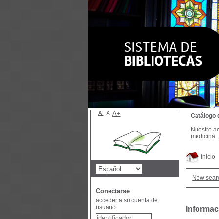
A-
A
A+
Catálogo 
Nuestro ac
medicina.
Inicio
New sear
Conectarse
acceder a su cuenta de
usuario
Informac