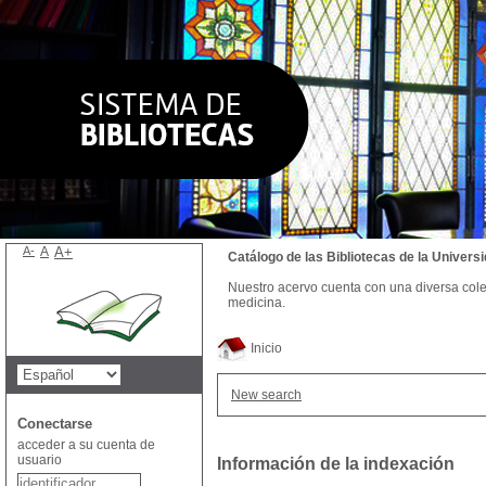
A-
A
A+
Catálogo de las Bibliotecas de la Univer
Nuestro acervo cuenta con una diversa colecc
medicina.
Inicio
New search
Conectarse
acceder a su cuenta de
usuario
Información de la indexación