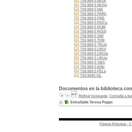
759.989 5 MUSi
759.989 5 MUSs
759.989 5 NIE
759.989 5 PARh
759.989 5 PRE
759.989 5 ROCa
759.989 5 ROM
759.989 5 ROUf
759.989 5 SIM
759.989 5 TOR
759.989 5 TRUd
759.989 5 URUl
759.989 5 URUm
759.989 5 URUp
759.989 5 VIEh
759.989.5 IGNr
759.989.5 PELp
759.9895 VIL
Documentos en la biblioteca con 
Refinar búsqueda
Consulta a fu
Entrañable Teresa Puppo
Página Principal -