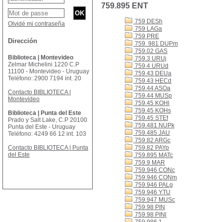
759.895 ENT
759 DESh
Olvidé mi contraseña
759 LAGa
759 PRE
Dirección
759. 981 DUPm
759.02 GAS
Biblioteca | Montevideo
759.3 URUj
Zelmar Michelini 1220 C.P
759.4 URUd
11100 - Montevideo - Uruguay
759.43 DEUa
Teléfono: 2900 7194 int. 20
759.43 HECd
759.44 ASOa
Contacto BIBLIOTECA |
759.44 MUSp
Montevideo
759.45 KOHl
759.45 KOHs
Biblioteca | Punta del Este
759.45 STEf
Prado y Salt Lake, C.P 20100
759.481 NUPk
Punta del Este - Uruguay
759.485 JAU
Teléfono: 4249 66 12 int. 103
759.82 ARGc
Contacto BIBLIOTECA | Punta
759.82 PAYp
del Este
759.895 MATc
759.9 MAR
759.946 CONc
759.946 CONm
759.946 PALg
759.946 YTU
759.947 MUSc
759.98 PIN
759.98 PINl