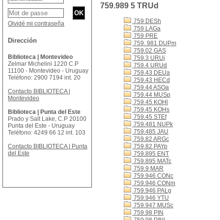
759.989 5 TRUd
759 DESh
Olvidé mi contraseña
759 LAGa
759 PRE
Dirección
759. 981 DUPm
759.02 GAS
Biblioteca | Montevideo
759.3 URUj
Zelmar Michelini 1220 C.P
759.4 URUd
11100 - Montevideo - Uruguay
759.43 DEUa
Teléfono: 2900 7194 int. 20
759.43 HECd
759.44 ASOa
Contacto BIBLIOTECA |
759.44 MUSp
Montevideo
759.45 KOHl
759.45 KOHs
Biblioteca | Punta del Este
759.45 STEf
Prado y Salt Lake, C.P 20100
759.481 NUPk
Punta del Este - Uruguay
759.485 JAU
Teléfono: 4249 66 12 int. 103
759.82 ARGc
Contacto BIBLIOTECA | Punta
759.82 PAYp
del Este
759.895 ENT
759.895 MATc
759.9 MAR
759.946 CONc
759.946 CONm
759.946 PALg
759.946 YTU
759.947 MUSc
759.98 PIN