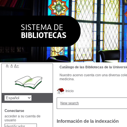
A-
A
A+
Catálogo de las Bibliotecas de la Univer
Nuestro acervo cuenta con una diversa colecc
medicina.
Inicio
New search
Conectarse
acceder a su cuenta de
usuario
Información de la indexación