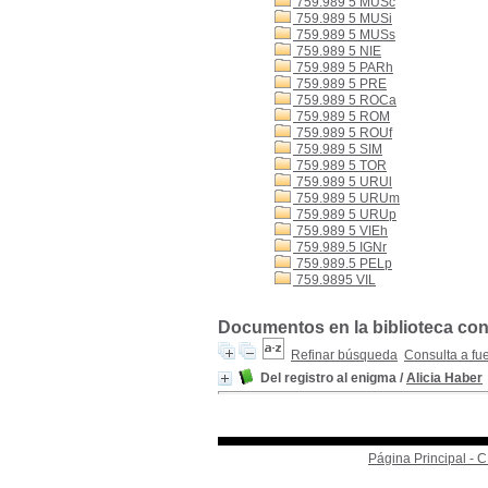
759.989 5 MUSc
759.989 5 MUSi
759.989 5 MUSs
759.989 5 NIE
759.989 5 PARh
759.989 5 PRE
759.989 5 ROCa
759.989 5 ROM
759.989 5 ROUf
759.989 5 SIM
759.989 5 TOR
759.989 5 URUl
759.989 5 URUm
759.989 5 URUp
759.989 5 VIEh
759.989.5 IGNr
759.989.5 PELp
759.9895 VIL
Documentos en la biblioteca con 
Refinar búsqueda
Consulta a fu
Del registro al enigma
/
Alicia Haber
Página Principal -