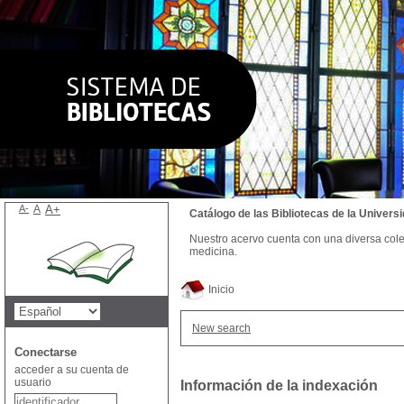
A-
A
A+
Catálogo de las Bibliotecas de la Univer
Nuestro acervo cuenta con una diversa colecc
medicina.
Inicio
New search
Conectarse
acceder a su cuenta de
usuario
Información de la indexación