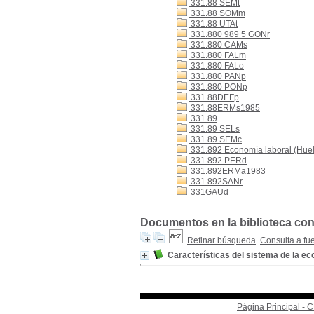
331.88 SEMt
331.88 SOMm
331.88 UTAt
331.880 989 5 GONr
331.880 CAMs
331.880 FALm
331.880 FALo
331.880 PANp
331.880 PONp
331.88DEFp
331.88ERMs1985
331.89
331.89 SELs
331.89 SEMc
331.892 Economía laboral (Hue
331.892 PERd
331.892ERMa1983
331.892SANr
331GAUd
Documentos en la biblioteca con
Refinar búsqueda
Consulta a fu
Características del sistema de la e
Página Principal -