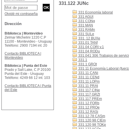
331.122 JUNc
331 Economía laboral
Olvidé mi contraseña
331 AGUt
331 CONg
Dirección
331 MAN
331 RAMn
Biblioteca | Montevideo
331 SULe
Zelmar Michelini 1220 C.P
331. 12 BUXe
11100 - Montevideo - Uruguay
331.01 TANf
Teléfono: 2900 7194 int. 20
331.04 CORl v.1
331.04 RODu
Contacto BIBLIOTECA |
331.041 306 Trabajos de servicio
Montevideo
331.1
331.1 GROt
Biblioteca | Punta del Este
331.11 Economía Laboral (fuerza
Prado y Salt Lake, C.P 20100
331.11 CANi
Punta del Este - Uruguay
331.11 CENd
Teléfono: 4249 66 12 int. 103
331.11 LOPm
Contacto BIBLIOTECA | Punta
331.11 PRAt
del Este
331.117 CINe
331.117 GRZt
331.117 PREm
331.12 FORb
331.12 PROe
331.12 RASi
331.12.78 CASm
331.120 98 CIEm
331.120 98 TOKp