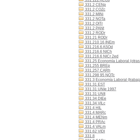
331.122 ACOs
331.2 CENp
331.2 COZc
331.2 MINi
331.2 NOTa
331.2 OITr
331.2 PANt
331.2 RODr
331.21 RODr
331.210 16 INEm
331.216.6 ASOd
331.216.6 NICh
331.216.6 NICr 2ed
331.25 Economía Laboral (otras
331.255 BREp
331.257 CARh
331.298 95 NOTc
331.3 Economía Laboral (trabaj
331.31 EST
331.31 UNIe 1997
331.31 UNIt
331.34 DIEe
331.34 VILc
331.4 HIL
331.4 MARc
331.4 MENm
331.4 PRAc
331.4 VALm
331.62 VIDl
331.8