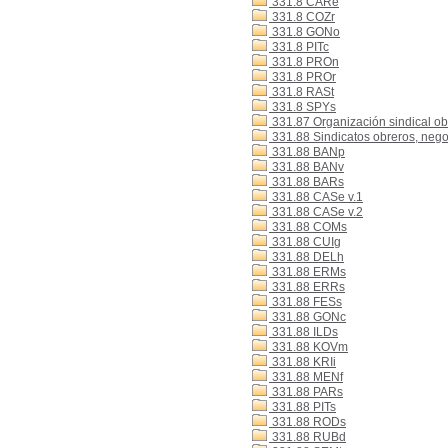
331.8 CARe
331.8 COZr
331.8 GONo
331.8 PITc
331.8 PROn
331.8 PROr
331.8 RASt
331.8 SPYs
331.87 Organización sindical ob
331.88 Sindicatos obreros, nego
331.88 BANp
331.88 BANv
331.88 BARs
331.88 CASe v.1
331.88 CASe v.2
331.88 COMs
331.88 CUIg
331.88 DELh
331.88 ERMs
331.88 ERRs
331.88 FESs
331.88 GONc
331.88 ILDs
331.88 KOVm
331.88 KRIi
331.88 MENf
331.88 PARs
331.88 PITs
331.88 RODs
331.88 RUBd