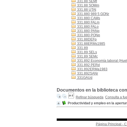
331.88 SEMt
331.88 SOMm
331.88 UTAt
331.880 989 5 GONr
331.880 CAMs
331.880 FALm
331.880 FALo
331.880 PANp
331.880 PONp
331.88DEFp
331.88ERMs1985
331.89
331.89 SELs
331.89 SEMc
331.892 Economía laboral (Hue
331.892 PERd
331.892ERMa1983
331.892SANr
331GAUd
Documentos en la biblioteca con
Refinar búsqueda
Consulta a fu
Productividad y empleo en la apert
Página Principal -