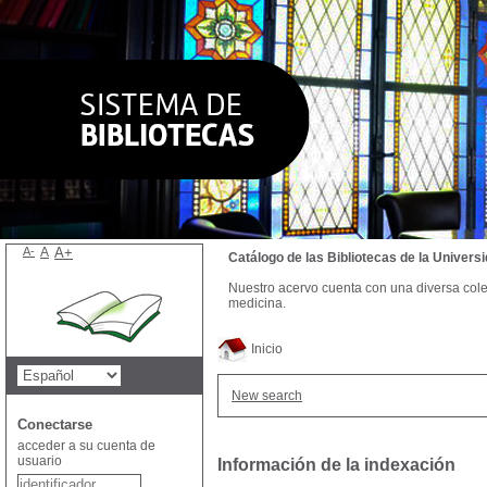
A-
A
A+
Catálogo de las Bibliotecas de la Univer
Nuestro acervo cuenta con una diversa colecc
medicina.
Inicio
New search
Conectarse
acceder a su cuenta de
usuario
Información de la indexación