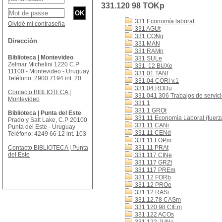
331.120 98 TOKp
331 Economía laboral
Olvidé mi contraseña
331 AGUt
331 CONg
Dirección
331 MAN
331 RAMn
Biblioteca | Montevideo
331 SULe
Zelmar Michelini 1220 C.P
331. 12 BUXe
11100 - Montevideo - Uruguay
331.01 TANf
Teléfono: 2900 7194 int. 20
331.04 CORl v.1
331.04 RODu
Contacto BIBLIOTECA |
331.041 306 Trabajos de servicio
Montevideo
331.1
331.1 GROt
Biblioteca | Punta del Este
331.11 Economía Laboral (fuerza
Prado y Salt Lake, C.P 20100
331.11 CANi
Punta del Este - Uruguay
331.11 CENd
Teléfono: 4249 66 12 int. 103
331.11 LOPm
Contacto BIBLIOTECA | Punta
331.11 PRAt
del Este
331.117 CINe
331.117 GRZt
331.117 PREm
331.12 FORb
331.12 PROe
331.12 RASi
331.12.78 CASm
331.120 98 CIEm
331.122 ACOs