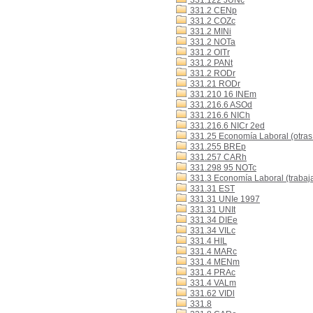
331.122 JUNc
331.2 CENp
331.2 COZc
331.2 MINi
331.2 NOTa
331.2 OITr
331.2 PANt
331.2 RODr
331.21 RODr
331.210 16 INEm
331.216.6 ASOd
331.216.6 NICh
331.216.6 NICr 2ed
331.25 Economía Laboral (otras
331.255 BREp
331.257 CARh
331.298 95 NOTc
331.3 Economía Laboral (trabaj
331.31 EST
331.31 UNIe 1997
331.31 UNIt
331.34 DIEe
331.34 VILc
331.4 HIL
331.4 MARc
331.4 MENm
331.4 PRAc
331.4 VALm
331.62 VIDl
331.8