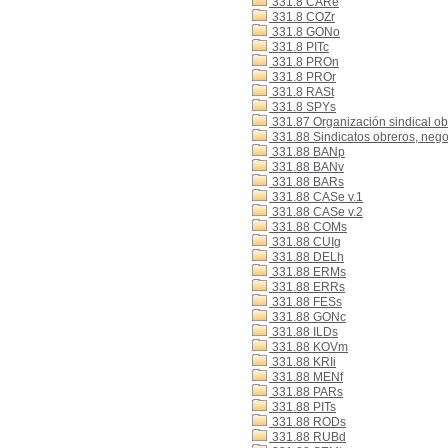
331.8 CARe
331.8 COZr
331.8 GONo
331.8 PITc
331.8 PROn
331.8 PROr
331.8 RASt
331.8 SPYs
331.87 Organización sindical ob
331.88 Sindicatos obreros, nego
331.88 BANp
331.88 BANv
331.88 BARs
331.88 CASe v.1
331.88 CASe v.2
331.88 COMs
331.88 CUIg
331.88 DELh
331.88 ERMs
331.88 ERRs
331.88 FESs
331.88 GONc
331.88 ILDs
331.88 KOVm
331.88 KRIi
331.88 MENf
331.88 PARs
331.88 PITs
331.88 RODs
331.88 RUBd