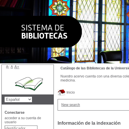
A-
A
A+
Catálogo de las Bibliotecas de la Univer
Nuestro acervo cuenta con una diversa colecc
medicina.
Inicio
New search
Conectarse
acceder a su cuenta de
usuario
Información de la indexación