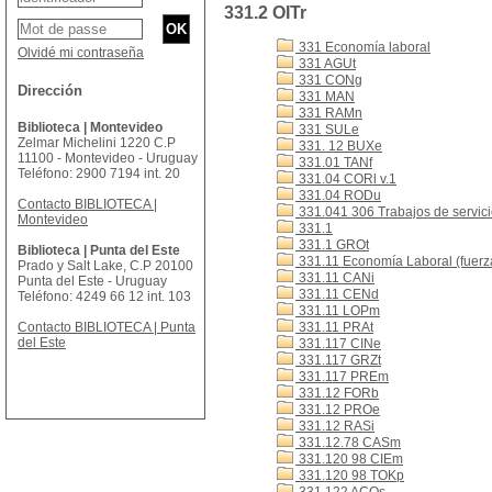
331.2 OITr
331 Economía laboral
Olvidé mi contraseña
331 AGUt
331 CONg
Dirección
331 MAN
331 RAMn
Biblioteca | Montevideo
331 SULe
Zelmar Michelini 1220 C.P
331. 12 BUXe
11100 - Montevideo - Uruguay
331.01 TANf
Teléfono: 2900 7194 int. 20
331.04 CORl v.1
331.04 RODu
Contacto BIBLIOTECA |
331.041 306 Trabajos de servicio
Montevideo
331.1
331.1 GROt
Biblioteca | Punta del Este
331.11 Economía Laboral (fuerza
Prado y Salt Lake, C.P 20100
331.11 CANi
Punta del Este - Uruguay
331.11 CENd
Teléfono: 4249 66 12 int. 103
331.11 LOPm
Contacto BIBLIOTECA | Punta
331.11 PRAt
del Este
331.117 CINe
331.117 GRZt
331.117 PREm
331.12 FORb
331.12 PROe
331.12 RASi
331.12.78 CASm
331.120 98 CIEm
331.120 98 TOKp