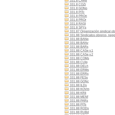
331.8 CARe
331.8 COZr
331.8 GONo
331.8 PITc
331.8 PROn
331.8 PROr
331.8 RASt
331.8 SPYs
331.87 Organización sindical ob
331.88 Sindicatos obreros, nego
331.88 BANp
331.88 BANv
331.88 BARs
331.88 CASe v.1
331.88 CASe v.2
331.88 COMs
331.88 CUIg
331.88 DELh
331.88 ERMs
331.88 ERRs
331.88 FESs
331.88 GONc
331.88 ILDs
331.88 KOVm
331.88 KRIi
331.88 MENf
331.88 PARs
331.88 PITs
331.88 RODs
331.88 RUBd