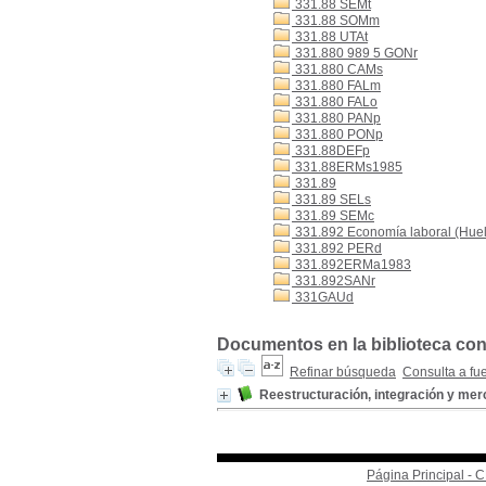
331.88 SEMt
331.88 SOMm
331.88 UTAt
331.880 989 5 GONr
331.880 CAMs
331.880 FALm
331.880 FALo
331.880 PANp
331.880 PONp
331.88DEFp
331.88ERMs1985
331.89
331.89 SELs
331.89 SEMc
331.892 Economía laboral (Hue
331.892 PERd
331.892ERMa1983
331.892SANr
331GAUd
Documentos en la biblioteca con 
Refinar búsqueda
Consulta a fu
Reestructuración, integración y mer
Página Principal -