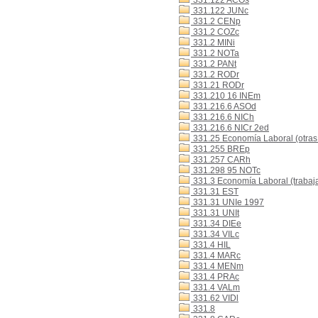
331.122 ACOs
331.122 JUNc
331.2 CENp
331.2 COZc
331.2 MINi
331.2 NOTa
331.2 PANt
331.2 RODr
331.21 RODr
331.210 16 INEm
331.216.6 ASOd
331.216.6 NICh
331.216.6 NICr 2ed
331.25 Economía Laboral (otras
331.255 BREp
331.257 CARh
331.298 95 NOTc
331.3 Economía Laboral (trabaj
331.31 EST
331.31 UNIe 1997
331.31 UNIt
331.34 DIEe
331.34 VILc
331.4 HIL
331.4 MARc
331.4 MENm
331.4 PRAc
331.4 VALm
331.62 VIDl
331.8