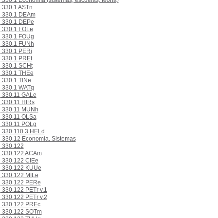
330.1 Economía (sistemas, escuelas, teoría)
330.1 ASTn
330.1 DEAm
330.1 DEPe
330.1 FOLe
330.1 FOUg
330.1 FUNh
330.1 PERi
330.1 PREt
330.1 SCHt
330.1 THEe
330.1 TINe
330.1 WATq
330.11 GALe
330.11 HIRs
330.11 MUNh
330.11 OLSa
330.11 POLg
330.110 3 HELd
330.12 Economía. Sistemas
330.122
330.122 ACAm
330.122 CIEe
330.122 KUUe
330.122 MILe
330.122 PERe
330.122 PETr v.1
330.122 PETr v.2
330.122 PREc
330.122 SOTm