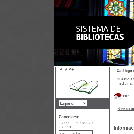
A-
A
A+
Catálogo 
Nuestro ac
medicina.
Inicio
New sear
Conectarse
acceder a su cuenta de
usuario
Informac