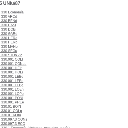
5 UNIu/87
330 Economía
330 ARCd
330 BENd
330 CASi
330 DOBi
330 GARd
330 HERa
330 HERb
330 MANp
330 SEGu
330 STOp v.2
330.001 COLl
330.001 CONau
330.001 HEIr
330.001 HOLi
330.001 LEBd
330.001 LEBe
330.001 LEBg
330.001 LOEh
330.001 LOPe
330.001 PONl
330.001 PREe
330.01 BOYt
330.01 COLp
330.01 KLIm
330.097.3 CONs
330.097.3 ECO