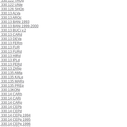
330.122 THUg
330.122 UNIe
330.126 SHOn
330.13 ALVa
330.13 AROc
330.13 BANi 1993
330.13 BANi 1999-2000
330.13 BUCi v.2
330.13 CARd
330.13 DEVa
330.13 FERm
330.13 FUR
330.13 FURd
330.13 HIRd
330.13 IPLd
330.13 PERd
330.13 ZAÑp
330.135 AMIa
330.135 KALe
330.135 MARs
330.135 PREp
330.13KONi
330.14 CARh
330.14 CARi
330.14 CARp
330.14 CEPb
330.14 CEPd
330.14 CEPp 1994
330.14 CEPp 1995
330.14 CEPp 1996