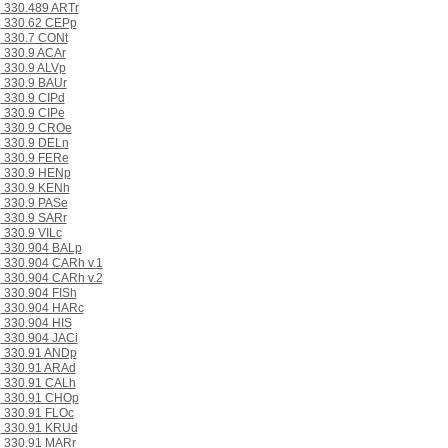
330.489 ARTr
330.62 CEPp
330.7 CONt
330.9 ACAr
330.9 ALVp
330.9 BAUr
330.9 CIPd
330.9 CIPe
330.9 CROe
330.9 DELn
330.9 FERe
330.9 HENp
330.9 KENh
330.9 PASe
330.9 SARr
330.9 VILc
330.904 BALp
330.904 CARh v.1
330.904 CARh v.2
330.904 FISh
330.904 HARc
330.904 HIS
330.904 JACi
330.91 ANDp
330.91 ARAd
330.91 CALh
330.91 CHOp
330.91 FLOc
330.91 KRUd
330.91 MARr