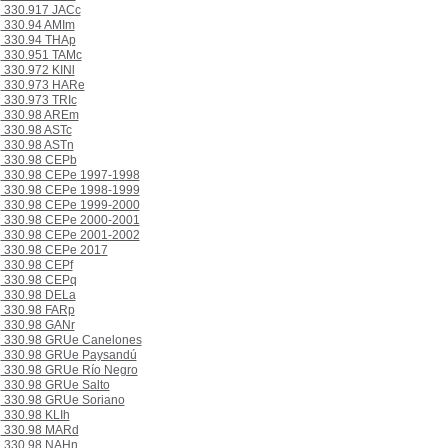
330.917 JACc
330.94 AMIm
330.94 THAp
330.951 TAMc
330.972 KINl
330.973 HARe
330.973 TRIc
330.98 AREm
330.98 ASTc
330.98 ASTn
330.98 CEPb
330.98 CEPe 1997-1998
330.98 CEPe 1998-1999
330.98 CEPe 1999-2000
330.98 CEPe 2000-2001
330.98 CEPe 2001-2002
330.98 CEPe 2017
330.98 CEPf
330.98 CEPq
330.98 DELa
330.98 FARp
330.98 GANr
330.98 GRUe Canelones
330.98 GRUe Paysandú
330.98 GRUe Río Negro
330.98 GRUe Salto
330.98 GRUe Soriano
330.98 KLIh
330.98 MARd
330.98 NAHn