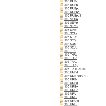
306 RUBc
306 RUBp
306 RUBpo
306 RUBpol
306 RUBpoli
306 SCHp
306 SEMp
306 SEMs
306 SIMm
306 SOLa
306 STOc
306 STOp
306 SUM
306 SZUd
306 TEXi
306 THRe
306 TOLc
306 TRAp
306 TURp
306 TURp 2a.ed.
306 UNEd
306 UNIi 2010 ej.2
306 URBc
306 URBd
306 URBe
306 URUc
306 URUf
306 URUi
306 URUm
306 URUr