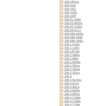
306 URUre
306 VAZi
306 VELl
306 YUDr
306 ZAPi
306.01 UNEi
306.03 AROm
306.03 COEd
306.09 ALCc
306.098 HERe
306.098 SAMi
306.098 UNEc
306.1 CHAc
306.1 LOPc
306.1ACHb
306.2 ABRa
306.2 BIRs
306.2 MARp
306.2 REAu
306.2 SENe
306.2 SOLp
306.4
306.4 ALVmo
306.4 ALVn
306.4 BALg
306.4 BARe
306.4 BROc
306.4 COMn
306.4 COMp
306.4 COMt