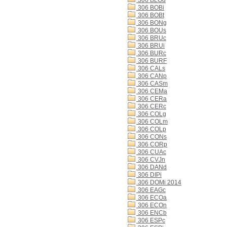
306 BLOd
306 BOBi
306 BOBt
306 BONg
306 BOUs
306 BRUc
306 BRUi
306 BURc
306 BURF
306 CALs
306 CANp
306 CASm
306 CEMa
306 CERa
306 CERc
306 COLg
306 COLm
306 COLp
306 CONs
306 CORp
306 CUAc
306 CVJn
306 DANd
306 DIPi
306 DOMi 2014
306 EAGc
306 ECOa
306 ECOn
306 ENCb
306 ESPc