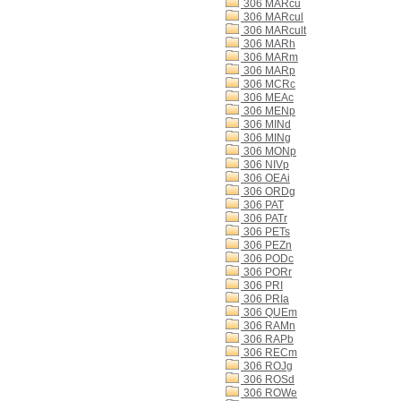
306 MARcu
306 MARcul
306 MARcult
306 MARh
306 MARm
306 MARp
306 MCRc
306 MEAc
306 MENp
306 MINd
306 MINg
306 MONp
306 NIVp
306 OEAi
306 ORDg
306 PAT
306 PATr
306 PETs
306 PEZn
306 PODc
306 PORr
306 PRI
306 PRIa
306 QUEm
306 RAMn
306 RAPb
306 RECm
306 ROJg
306 ROSd
306 ROWe