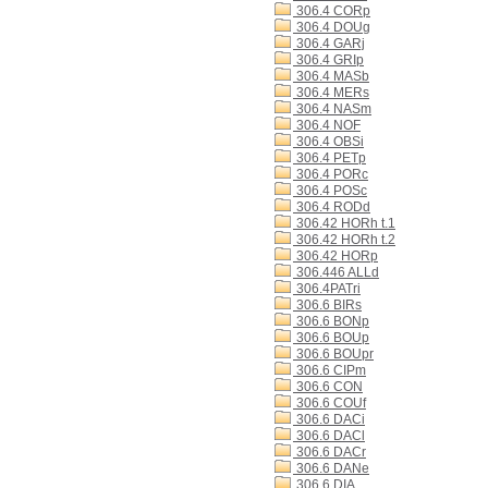
306.4 CORp
306.4 DOUg
306.4 GARj
306.4 GRIp
306.4 MASb
306.4 MERs
306.4 NASm
306.4 NOF
306.4 OBSi
306.4 PETp
306.4 PORc
306.4 POSc
306.4 RODd
306.42 HORh t.1
306.42 HORh t.2
306.42 HORp
306.446 ALLd
306.4PATri
306.6 BIRs
306.6 BONp
306.6 BOUp
306.6 BOUpr
306.6 CIPm
306.6 CON
306.6 COUf
306.6 DACi
306.6 DACl
306.6 DACr
306.6 DANe
306.6 DIA