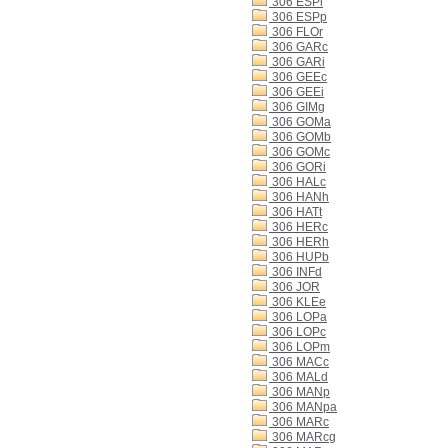
306 ESPi
306 ESPp
306 FLOr
306 GARc
306 GARi
306 GEEc
306 GEEi
306 GIMg
306 GOMa
306 GOMb
306 GOMc
306 GORi
306 HALc
306 HANh
306 HATt
306 HERc
306 HERh
306 HUPb
306 INFd
306 JOR
306 KLEe
306 LOPa
306 LOPc
306 LOPm
306 MACc
306 MALd
306 MANp
306 MANpa
306 MARc
306 MARcg