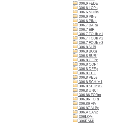
306.6 FEDa
306.6 LOPs
306.6 MUÑs
306.6 PINe
306.6 PINp
306.7 BARa
306.7 EIRn
306.7 FOUh v.1
306.7 FOUh v.2
306.7 FOUh v.3
306.8 ALBi
306.8 BOSi
306.8 BURf
306.8 CEPc
306.8 CORf
306.8 DEFp
306.8 ECO
306.8 PELe
306.8 SCHf v.1
306.8 SCHf v.2
306.8 UNCf
306.86 FORm
306.86 TORr
306.86 VIV
306.87 ALBp
306.A CANp
306LOMr
306RAMi