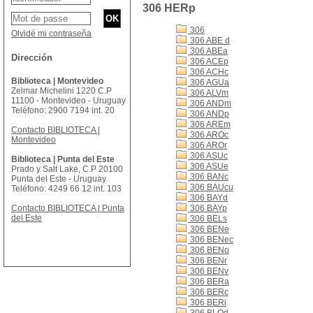
306 HERp
306
Olvidé mi contraseña
306 ABE d
306 ABEa
Dirección
306 ACEp
306 ACHc
Biblioteca | Montevideo
306 AGUa
Zelmar Michelini 1220 C.P
306 ALVm
11100 - Montevideo - Uruguay
306 ANDm
Teléfono: 2900 7194 int. 20
306 ANDp
306 AREm
Contacto BIBLIOTECA |
306 AROc
Montevideo
306 AROr
306 ASUc
Biblioteca | Punta del Este
306 ASUe
Prado y Salt Lake, C.P 20100
306 BANc
Punta del Este - Uruguay
306 BAUcu
Teléfono: 4249 66 12 int. 103
306 BAYd
Contacto BIBLIOTECA | Punta
306 BAYp
del Este
306 BELs
306 BENe
306 BENec
306 BENo
306 BENr
306 BENv
306 BERa
306 BERc
306 BERi