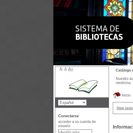
A-
A
A+
Catálogo 
Nuestro ac
medicina.
Inicio
New sear
Conectarse
acceder a su cuenta de
usuario
Informac