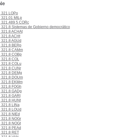
Ne
321 LOPo
321.01 MILp
321.489 5 CORc
321.8 Sistemas de Gobierno democrático
321.8 ACHAt
321.8 ACHt
321.8 AGUd
321.8 BERp
321.8 CAMm
321.8 COBp
321.8 COL
321.8 COLu
321.8 CUNr
321.8 DEMg
321.8 DOUm
321.8 EKMm
321.8 FOGh
321.8 GADg
321.8 GARt
321.8 HUNt
321.8 LINa
321.8 LOUd
321.8 NIEd
321.8 NOGr
321.8 NOGt
321.8 PEAd
321.8 RET