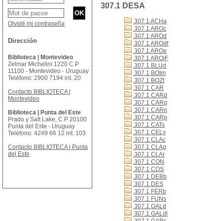
307.1 DESA
307.1 ACHa
Olvidé mi contraseña
307.1 AROc
307.1 AROd
Dirección
307.1 AROdf
307.1 AROe
Biblioteca | Montevideo
307.1 AROiF
Zelmar Michelini 1220 C.P
307.1 BLUd
11100 - Montevideo - Uruguay
307.1 BOIm
Teléfono: 2900 7194 int. 20
307.1 BOZt
307.1 CAR
Contacto BIBLIOTECA |
307.1 CARd
Montevideo
307.1 CARg
307.1 CARn
Biblioteca | Punta del Este
307.1 CARp
Prado y Salt Lake, C.P 20100
307.1 CATs
Punta del Este - Uruguay
307.1 CELv
Teléfono: 4249 66 12 int. 103
307.1 CLAc
Contacto BIBLIOTECA | Punta
307.1 CLAg
del Este
307.1 CLAr
307.1 CON
307.1 COS
307.1 DEBb
307.1 DES
307.1 FERb
307.1 FUNs
307.1 GALd
307.1 GALdl