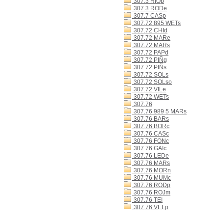
307.3 RIOp
307.3 RODe
307.7 CASp
307.72 895 WETs
307.72 CHId
307.72 MARe
307.72 MARs
307.72 PAPd
307.72 PIÑg
307.72 PIÑs
307.72 SOLs
307.72 SOLso
307.72 VILe
307.72 WETs
307.76
307.76 989 5 MARs
307.76 BARs
307.76 BORc
307.76 CASc
307.76 FONc
307.76 GAIc
307.76 LEDe
307.76 MARs
307.76 MORn
307.76 MUMc
307.76 RODp
307.76 ROJm
307.76 TEI
307.76 VELp