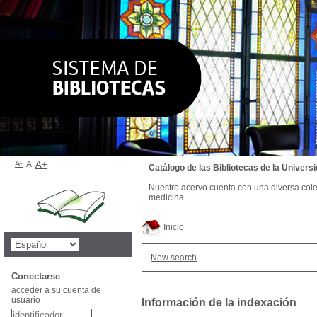
A-
A
A+
Catálogo de las Bibliotecas de la Univer
Nuestro acervo cuenta con una diversa colecc
medicina.
Inicio
New search
Conectarse
acceder a su cuenta de
usuario
Información de la indexación