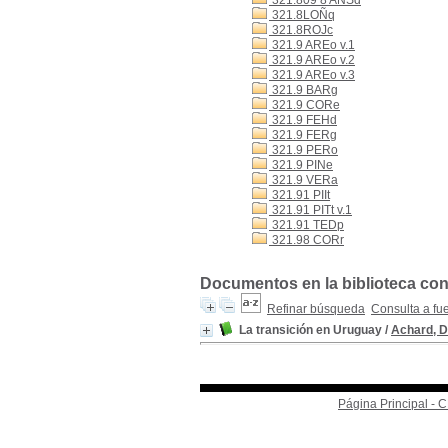
321.809 8 ANSd
321.8LOÑq
321.8ROJc
321.9 AREo v.1
321.9 AREo v.2
321.9 AREo v.3
321.9 BARg
321.9 CORe
321.9 FEHd
321.9 FERg
321.9 PERo
321.9 PINe
321.9 VERa
321.91 PIIt
321.91 PITt v.1
321.91 TEDp
321.98 CORr
Documentos en la biblioteca con 
Refinar búsqueda
Consulta a fu
La transición en Uruguay
/
Achard, D
Página Principal -