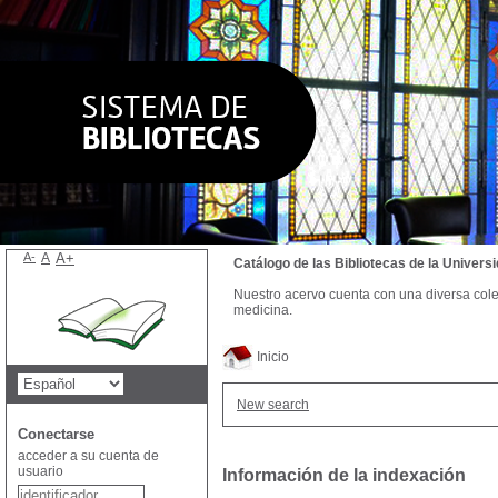
A-
A
A+
Catálogo de las Bibliotecas de la Univer
Nuestro acervo cuenta con una diversa colecc
medicina.
Inicio
New search
Conectarse
acceder a su cuenta de
usuario
Información de la indexación