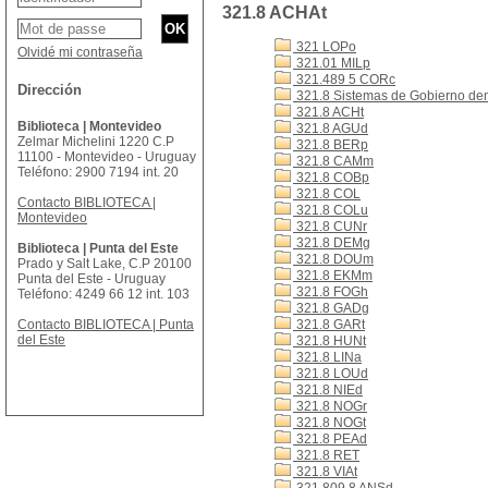
321.8 ACHAt
321 LOPo
Olvidé mi contraseña
321.01 MILp
321.489 5 CORc
Dirección
321.8 Sistemas de Gobierno de
321.8 ACHt
Biblioteca | Montevideo
321.8 AGUd
Zelmar Michelini 1220 C.P
321.8 BERp
11100 - Montevideo - Uruguay
321.8 CAMm
Teléfono: 2900 7194 int. 20
321.8 COBp
321.8 COL
Contacto BIBLIOTECA |
321.8 COLu
Montevideo
321.8 CUNr
321.8 DEMg
Biblioteca | Punta del Este
321.8 DOUm
Prado y Salt Lake, C.P 20100
321.8 EKMm
Punta del Este - Uruguay
321.8 FOGh
Teléfono: 4249 66 12 int. 103
321.8 GADg
Contacto BIBLIOTECA | Punta
321.8 GARt
del Este
321.8 HUNt
321.8 LINa
321.8 LOUd
321.8 NIEd
321.8 NOGr
321.8 NOGt
321.8 PEAd
321.8 RET
321.8 VIAt