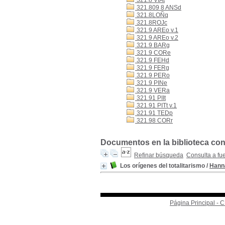
321.8 VIAt
321.809 8 ANSd
321.8LOÑq
321.8ROJc
321.9 AREo v.1
321.9 AREo v.2
321.9 BARg
321.9 CORe
321.9 FEHd
321.9 FERg
321.9 PERo
321.9 PINe
321.9 VERa
321.91 PIIt
321.91 PITt v.1
321.91 TEDp
321.98 CORr
Documentos en la biblioteca con 
Refinar búsqueda
Consulta a fu
Los orígenes del totalitarismo
/
Hann
Página Principal -