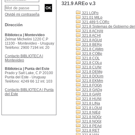
321.9 AREo v.3
321 LOPo
Olvidé mi contraseña
321.01 MILp
321.489 5 CORc
Dirección
321.8 Sistemas de Gobierno de
321.8 ACHAt
Biblioteca | Montevideo
321.8 ACHt
Zelmar Michelini 1220 C.P
321.8 AGUd
11100 - Montevideo - Uruguay
321.8 BERp
Teléfono: 2900 7194 int. 20
321.8 CAMm
321.8 COBp
Contacto BIBLIOTECA |
321.8 COL
Montevideo
321.8 COLu
321.8 CUNr
Biblioteca | Punta del Este
321.8 DEMg
Prado y Salt Lake, C.P 20100
321.8 DOUm
Punta del Este - Uruguay
321.8 EKMm
Teléfono: 4249 66 12 int. 103
321.8 FOGh
Contacto BIBLIOTECA | Punta
321.8 GADg
del Este
321.8 GARt
321.8 HUNt
321.8 LINa
321.8 LOUd
321.8 NIEd
321.8 NOGr
321.8 NOGt
321.8 PEAd
321.8 RET