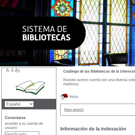
A-
A
A+
Catálogo de las Bibliotecas de la Univer
Nuestro acervo cuenta con una diversa colecc
medicina.
Inicio
New search
Conectarse
acceder a su cuenta de
usuario
Información de la indexación