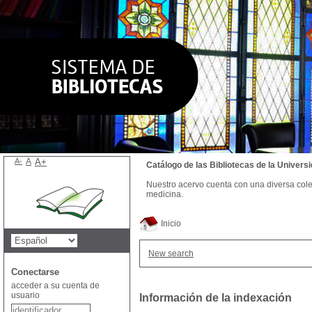
A-
A
A+
Catálogo de las Bibliotecas de la Univer
Nuestro acervo cuenta con una diversa colecc
medicina.
Inicio
New search
Conectarse
acceder a su cuenta de
usuario
Información de la indexación