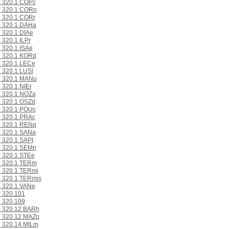
320.1 COPc
320.1 CORn
320.1 CORr
320.1 DAHa
320.1 DIAe
320.1 ILPr
320.1 ISAe
320.1 KORd
320.1 LECe
320.1 LUSl
320.1 MANu
320.1 NIEr
320.1 NOZa
320.1 OSZd
320.1 POUc
320.1 PRAc
320.1 RENq
320.1 SANa
320.1 SAPt
320.1 SEMn
320.1 STEe
320.1 TERm
320.1 TERmi
320.1 TERmis
320.1 VANe
320.101
320.109
320.12 BARh
320.12 MAZp
320.14 MILm