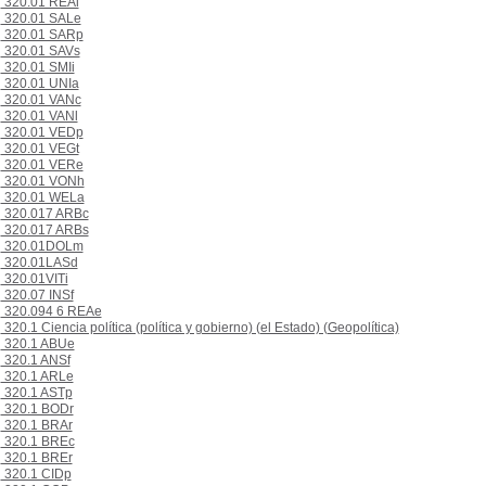
320.01 REAl
320.01 SALe
320.01 SARp
320.01 SAVs
320.01 SMIi
320.01 UNIa
320.01 VANc
320.01 VANl
320.01 VEDp
320.01 VEGt
320.01 VERe
320.01 VONh
320.01 WELa
320.017 ARBc
320.017 ARBs
320.01DOLm
320.01LASd
320.01VITi
320.07 INSf
320.094 6 REAe
320.1 Ciencia política (política y gobierno) (el Estado) (Geopolítica)
320.1 ABUe
320.1 ANSf
320.1 ARLe
320.1 ASTp
320.1 BODr
320.1 BRAr
320.1 BREc
320.1 BREr
320.1 CIDp