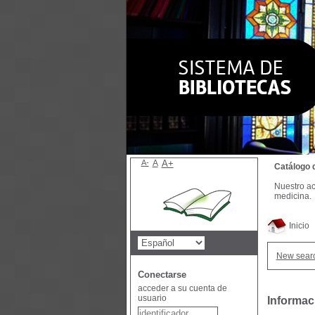
A-
A
A+
Catálogo 
Nuestro ac
medicina.
Inicio
New sear
Conectarse
acceder a su cuenta de
usuario
Informac