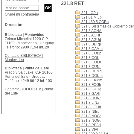
321.8 RET
321 LOPo
Olvidé mi contraseña
321.01 MILp
321.489 5 CORc
Dirección
321.8 Sistemas de Gobierno de
321.8 ACHAt
Biblioteca | Montevideo
321.8 ACHt
Zelmar Michelini 1220 C.P
321.8 AGUd
11100 - Montevideo - Uruguay
321.8 BERp
Teléfono: 2900 7194 int. 20
321.8 CAMm
321.8 COBp
Contacto BIBLIOTECA |
321.8 COL
Montevideo
321.8 COLu
321.8 CUNr
Biblioteca | Punta del Este
321.8 DEMg
Prado y Salt Lake, C.P 20100
321.8 DOUm
Punta del Este - Uruguay
321.8 EKMm
Teléfono: 4249 66 12 int. 103
321.8 FOGh
Contacto BIBLIOTECA | Punta
321.8 GADg
del Este
321.8 GARt
321.8 HUNt
321.8 LINa
321.8 LOUd
321.8 NIEd
321.8 NOGr
321.8 NOGt
321.8 PEAd
321.8 VIAt