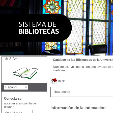
A-
A
A+
Catálogo de las Bibliotecas de la Univer
Nuestro acervo cuenta con una diversa colecc
medicina.
Inicio
New search
Conectarse
acceder a su cuenta de
usuario
Información de la indexación