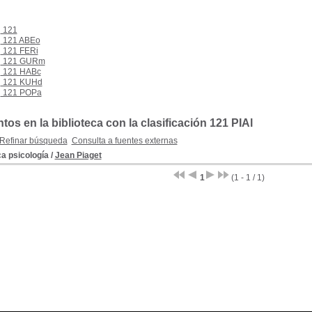
121
121 ABEo
121 FERi
121 GURm
121 HABc
121 KUHd
121 POPa
s en la biblioteca con la clasificación 121 PIAl
Refinar búsqueda
Consulta a fuentes externas
a psicología
/
Jean Piaget
1
(1 - 1 / 1)