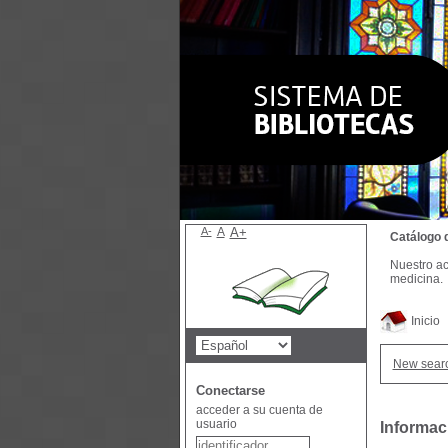
A-
A
A+
Catálogo 
Nuestro ac
medicina.
Inicio
New sear
Conectarse
acceder a su cuenta de
usuario
Informac