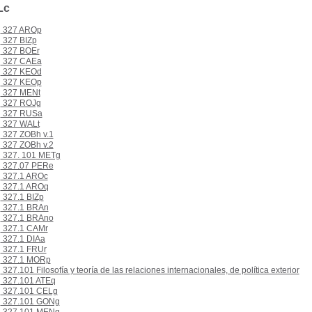
Lc
327 AROp
327 BIZp
327 BOEr
327 CAEa
327 KEOd
327 KEOp
327 MENt
327 ROJg
327 RUSa
327 WALt
327 ZOBh v.1
327 ZOBh v.2
327. 101 METg
327.07 PERe
327.1 AROc
327.1 AROq
327.1 BIZp
327.1 BRAn
327.1 BRAno
327.1 CAMr
327.1 DIAa
327.1 FRUr
327.1 MORp
327.101 Filosofía y teoría de las relaciones internacionales, de política exterior
327.101 ATEq
327.101 CELg
327.101 GONg