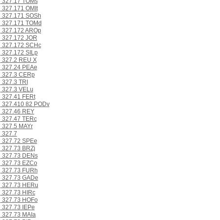
327.17 TOMs
327.171 OMIt
327.171 SOSh
327.171 TOMd
327.172 AROp
327.172 JOR
327.172 SCHc
327.172 SILp
327.2 REU X
327.24 PEAe
327.3 CERp
327.3 TRI
327.3 VELu
327.41 FERt
327.410 82 PODv
327.46 REY
327.47 TERc
327.5 MAYr
327.7
327.72 SPEe
327.73 BRZj
327.73 DENs
327.73 EZCo
327.73 FURh
327.73 GADe
327.73 HERu
327.73 HIRc
327.73 HOFo
327.73 IEPe
327.73 MAIa