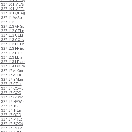
327.101 MENg
327.101 MENi
327.101 METu
327.101 QUAg
327.11 VASp
327.113
327.113 ANGp
327.113 CELp
327.113 CELr
327.113 COLv
327.113 ECOc
327.113 FREc
327.113 HILa
327.113 LEIa
327.113 LEIam
327.114 ORRa
327.17 ALOm
327.17 ALOr
327.17 BALm
327.17 CELr
327.17 COMd
327.17 COO
327.17 GONc
327.17 HAWp
327.17 INC
327.17 IREm
327.17 OCD
327.17 PREc
327.17 ROCd
327.17 ROJa