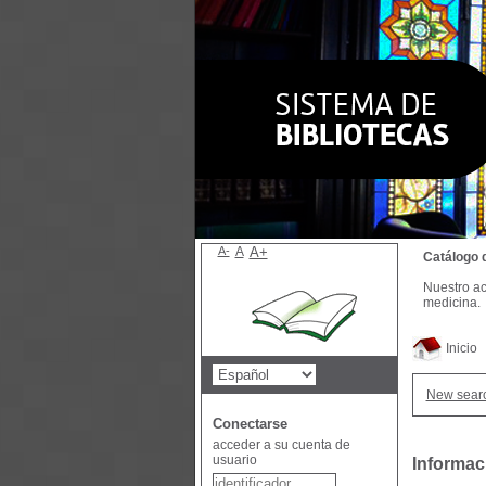
A-
A
A+
Catálogo 
Nuestro ac
medicina.
Inicio
New sear
Conectarse
acceder a su cuenta de
usuario
Informac