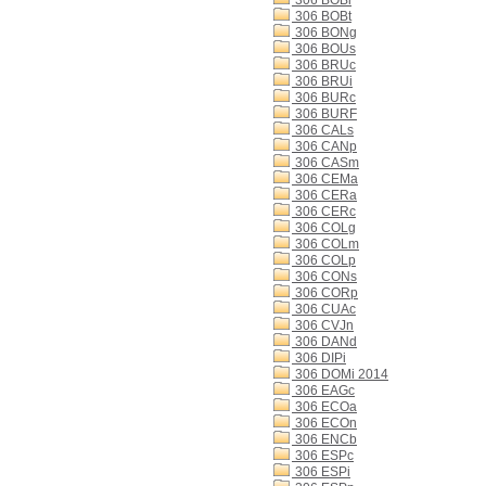
306 BOBi
306 BOBt
306 BONg
306 BOUs
306 BRUc
306 BRUi
306 BURc
306 BURF
306 CALs
306 CANp
306 CASm
306 CEMa
306 CERa
306 CERc
306 COLg
306 COLm
306 COLp
306 CONs
306 CORp
306 CUAc
306 CVJn
306 DANd
306 DIPi
306 DOMi 2014
306 EAGc
306 ECOa
306 ECOn
306 ENCb
306 ESPc
306 ESPi