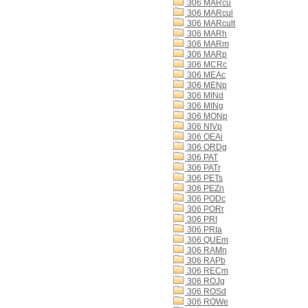
306 MARcu
306 MARcul
306 MARcult
306 MARh
306 MARm
306 MARp
306 MCRc
306 MEAc
306 MENp
306 MINd
306 MINg
306 MONp
306 NIVp
306 OEAi
306 ORDg
306 PAT
306 PATr
306 PETs
306 PEZn
306 PODc
306 PORr
306 PRI
306 PRIa
306 QUEm
306 RAMn
306 RAPb
306 RECm
306 ROJg
306 ROSd
306 ROWe