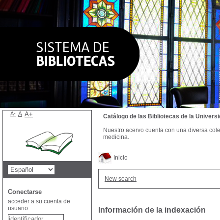
A-
A
A+
Catálogo de las Bibliotecas de la Univer
Nuestro acervo cuenta con una diversa colecc
medicina.
Inicio
New search
Conectarse
acceder a su cuenta de
usuario
Información de la indexación