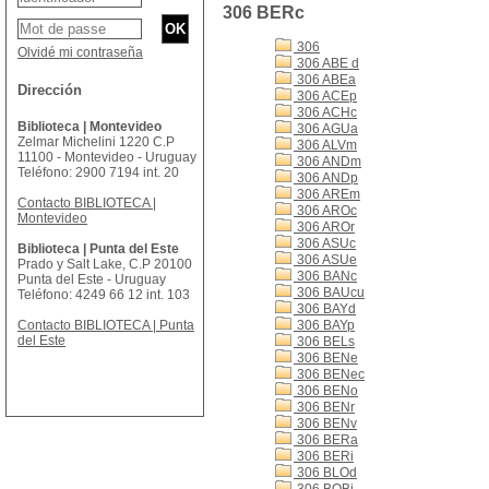
306 BERc
306
Olvidé mi contraseña
306 ABE d
306 ABEa
Dirección
306 ACEp
306 ACHc
Biblioteca | Montevideo
306 AGUa
Zelmar Michelini 1220 C.P
306 ALVm
11100 - Montevideo - Uruguay
306 ANDm
Teléfono: 2900 7194 int. 20
306 ANDp
306 AREm
Contacto BIBLIOTECA |
306 AROc
Montevideo
306 AROr
306 ASUc
Biblioteca | Punta del Este
306 ASUe
Prado y Salt Lake, C.P 20100
306 BANc
Punta del Este - Uruguay
306 BAUcu
Teléfono: 4249 66 12 int. 103
306 BAYd
Contacto BIBLIOTECA | Punta
306 BAYp
del Este
306 BELs
306 BENe
306 BENec
306 BENo
306 BENr
306 BENv
306 BERa
306 BERi
306 BLOd