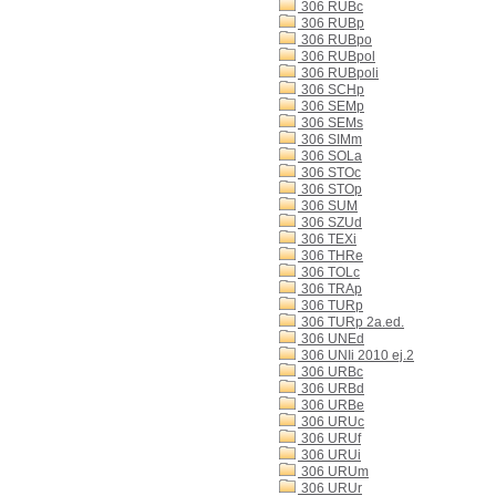
306 RUBc
306 RUBp
306 RUBpo
306 RUBpol
306 RUBpoli
306 SCHp
306 SEMp
306 SEMs
306 SIMm
306 SOLa
306 STOc
306 STOp
306 SUM
306 SZUd
306 TEXi
306 THRe
306 TOLc
306 TRAp
306 TURp
306 TURp 2a.ed.
306 UNEd
306 UNIi 2010 ej.2
306 URBc
306 URBd
306 URBe
306 URUc
306 URUf
306 URUi
306 URUm
306 URUr