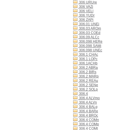
306 URUre
306 VAZi
306 VELl
306 YUDr
306 ZAPi
306.01 UNEi
306.03 AROm
306.03 COEd
306.09 ALCc
306.098 HERe
306.098 SAMi
306.098 UNEc
306.1 CHAc
306.1 LOPc
306.1ACHb
306.2 ABRa
306.2 BIRs
306.2 MARp
306.2 REAu
306.2 SENe
306.2 SOLp
306.4
306.4 ALVmo
306.4 ALVn
306.4 BALg
306.4 BARe
306.4 BROc
306.4 COMn
306.4 COMp
306.4 COMt