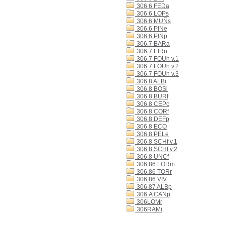
306.6 FEDa
306.6 LOPs
306.6 MUÑs
306.6 PINe
306.6 PINp
306.7 BARa
306.7 EIRn
306.7 FOUh v.1
306.7 FOUh v.2
306.7 FOUh v.3
306.8 ALBi
306.8 BOSi
306.8 BURf
306.8 CEPc
306.8 CORf
306.8 DEFp
306.8 ECO
306.8 PELe
306.8 SCHf v.1
306.8 SCHf v.2
306.8 UNCf
306.86 FORm
306.86 TORr
306.86 VIV
306.87 ALBp
306.A CANp
306LOMr
306RAMi