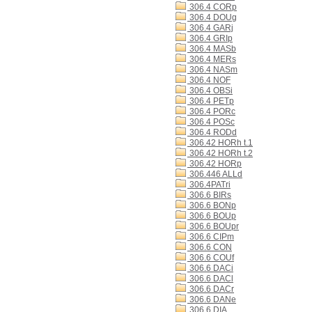
306.4 CORp
306.4 DOUg
306.4 GARj
306.4 GRIp
306.4 MASb
306.4 MERs
306.4 NASm
306.4 NOF
306.4 OBSi
306.4 PETp
306.4 PORc
306.4 POSc
306.4 RODd
306.42 HORh t.1
306.42 HORh t.2
306.42 HORp
306.446 ALLd
306.4PATri
306.6 BIRs
306.6 BONp
306.6 BOUp
306.6 BOUpr
306.6 CIPm
306.6 CON
306.6 COUf
306.6 DACi
306.6 DACl
306.6 DACr
306.6 DANe
306.6 DIA