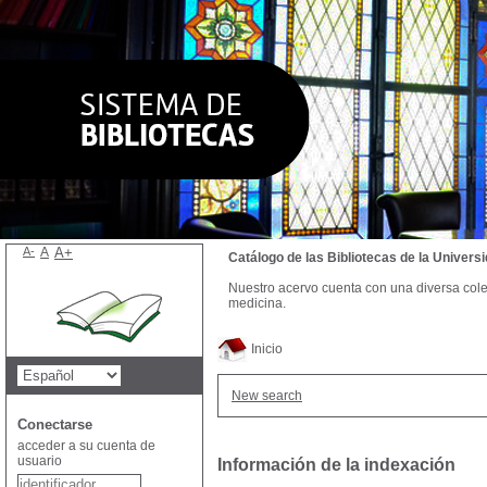
A-
A
A+
Catálogo de las Bibliotecas de la Univer
Nuestro acervo cuenta con una diversa colecc
medicina.
Inicio
New search
Conectarse
acceder a su cuenta de
usuario
Información de la indexación