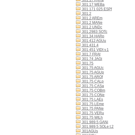
301.17 PARa
301.17 WEBa
301.171 025 ESPf
301.2
301.2 AREm
301.2 MANe
301.2 UNDc
301.2983 SOTc
301.34 HARp
301.412 AGUu
301.431.4
301.451 VIDt v.1
301.7 FRAt
301.74 JAGi
301.75
301.75 AGUc
301.75 AGUp
301.75 AROf
301.75 CALp
301.75 CASa
301.75 COBm
301.75 CONe
301.75 LAEs
301.75 LEme
301.75 PANe
301.75 VERu
301.75 WILh
301.989.5 GANi
301.989.5 SOLe t.2
301AGUs