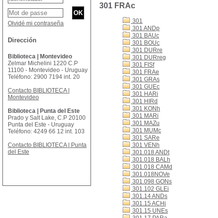
301 FRAc
301
Olvidé mi contraseña
301 ANDp
301 BAUc
Dirección
301 BOUc
301 DURre
Biblioteca | Montevideo
301 DURreg
Zelmar Michelini 1220 C.P
301 FISf
11100 - Montevideo - Uruguay
301 FRAe
Teléfono: 2900 7194 int. 20
301 GRAs
301 GUEc
Contacto BIBLIOTECA |
301 HARi
Montevideo
301 HIRd
301 KONh
Biblioteca | Punta del Este
301 MARi
Prado y Salt Lake, C.P 20100
301 MAZu
Punta del Este - Uruguay
301 MUMc
Teléfono: 4249 66 12 int. 103
301 SARe
Contacto BIBLIOTECA | Punta
301 VENh
del Este
301.018 ANDt
301.018 BALh
301.018 CAMd
301.018NOVe
301.098 GONs
301.102 GLEi
301.14 ANDs
301.15 ACHi
301.15 UNEs