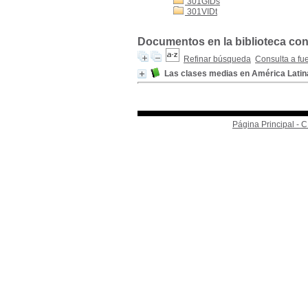
301GIDs
301VIDt
Documentos en la biblioteca con
Refinar búsqueda
Consulta a fu
Las clases medias en América Latina
Página Principal -