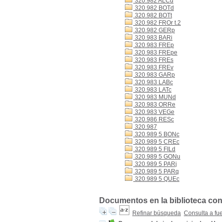
320.982 ALCd
320.982 BOTd
320.982 BOTt
320.982 FROr t.2
320.982 GERp
320.983 BARi
320.983 FREp
320.983 FREpe
320.983 FREs
320.983 FREv
320.983 GARp
320.983 LABc
320.983 LATc
320.983 MUNd
320.983 ORRe
320.983 VEGe
320.986 RESc
320.987
320.989 5 BONc
320.989 5 CREc
320.989 5 FILd
320.989 5 GONu
320.989 5 PARj
320.989 5 PARq
320.989 5 QUEc
Documentos en la biblioteca con 
Refinar búsqueda
Consulta a fu