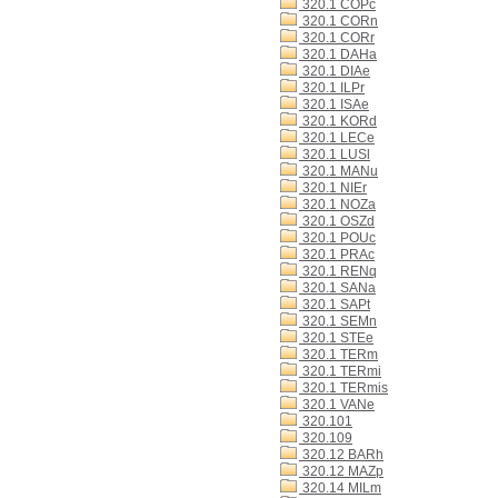
320.1 COPc
320.1 CORn
320.1 CORr
320.1 DAHa
320.1 DIAe
320.1 ILPr
320.1 ISAe
320.1 KORd
320.1 LECe
320.1 LUSl
320.1 MANu
320.1 NIEr
320.1 NOZa
320.1 OSZd
320.1 POUc
320.1 PRAc
320.1 RENq
320.1 SANa
320.1 SAPt
320.1 SEMn
320.1 STEe
320.1 TERm
320.1 TERmi
320.1 TERmis
320.1 VANe
320.101
320.109
320.12 BARh
320.12 MAZp
320.14 MILm