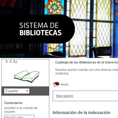
A-
A
A+
Catálogo de las Bibliotecas de la Univer
Nuestro acervo cuenta con una diversa colecc
medicina.
Inicio
New search
Conectarse
acceder a su cuenta de
usuario
Información de la indexación