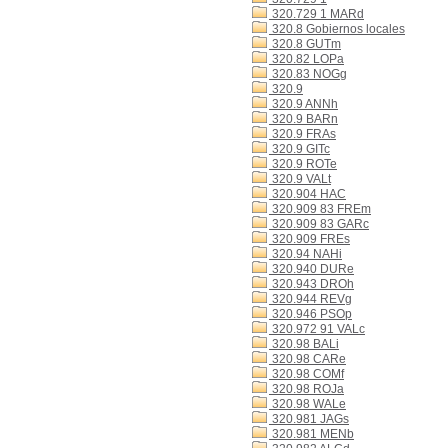
320.729 1 MARd
320.8 Gobiernos locales
320.8 GUTm
320.82 LOPa
320.83 NOGg
320.9
320.9 ANNh
320.9 BARn
320.9 FRAs
320.9 GITc
320.9 ROTe
320.9 VALt
320.904 HAC
320.909 83 FREm
320.909 83 GARc
320.909 FREs
320.94 NAHi
320.940 DURe
320.943 DROh
320.944 REVg
320.946 PSOp
320.972 91 VALc
320.98 BALi
320.98 CARe
320.98 COMf
320.98 ROJa
320.98 WALe
320.981 JAGs
320.981 MENb