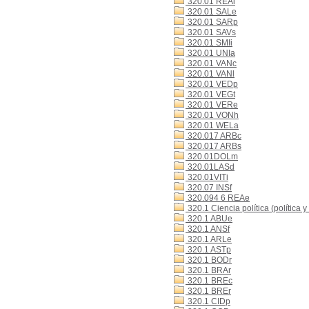
320.01 REAl
320.01 SALe
320.01 SARp
320.01 SAVs
320.01 SMIi
320.01 UNIa
320.01 VANc
320.01 VANl
320.01 VEDp
320.01 VEGt
320.01 VERe
320.01 VONh
320.01 WELa
320.017 ARBc
320.017 ARBs
320.01DOLm
320.01LASd
320.01VITi
320.07 INSf
320.094 6 REAe
320.1 Ciencia política (política y
320.1 ABUe
320.1 ANSf
320.1 ARLe
320.1 ASTp
320.1 BODr
320.1 BRAr
320.1 BREc
320.1 BREr
320.1 CIDp