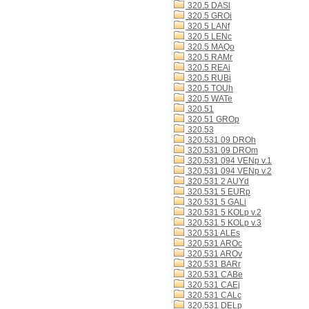
320.5 DASl
320.5 GROi
320.5 LANf
320.5 LENc
320.5 MAQo
320.5 RAMr
320.5 REAi
320.5 RUBi
320.5 TOUh
320.5 WATe
320.51
320.51 GROp
320.53
320.531 09 DROh
320.531 09 DROm
320.531 094 VENp v.1
320.531 094 VENp v.2
320.531 2 AUYd
320.531 5 EURp
320.531 5 GALi
320.531 5 KOLp v.2
320.531 5 KOLp v.3
320.531 ALEs
320.531 AROc
320.531 AROv
320.531 BARr
320.531 CABe
320.531 CAEj
320.531 CALc
320.531 DELp