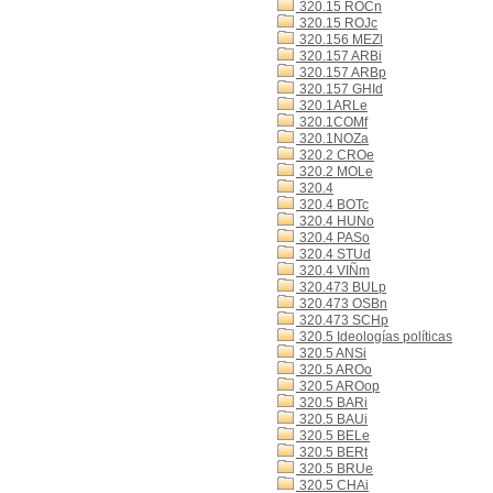
320.15 ROCn
320.15 ROJc
320.156 MEZl
320.157 ARBi
320.157 ARBp
320.157 GHId
320.1ARLe
320.1COMf
320.1NOZa
320.2 CROe
320.2 MOLe
320.4
320.4 BOTc
320.4 HUNo
320.4 PASo
320.4 STUd
320.4 VIÑm
320.473 BULp
320.473 OSBn
320.473 SCHp
320.5 Ideologías políticas
320.5 ANSi
320.5 AROo
320.5 AROop
320.5 BARi
320.5 BAUi
320.5 BELe
320.5 BERt
320.5 BRUe
320.5 CHAi