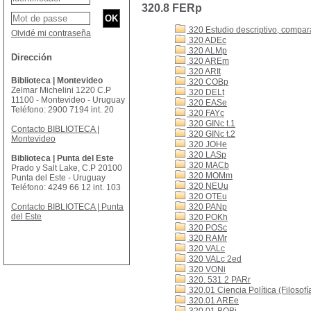
320.8 FERp
320 Estudio descriptivo, comparat
Olvidé mi contraseña
320 ADEc
320 ALMp
Dirección
320 AREm
320 ARIt
Biblioteca | Montevideo
320 COBp
Zelmar Michelini 1220 C.P
320 DELt
11100 - Montevideo - Uruguay
320 EASe
Teléfono: 2900 7194 int. 20
320 FAYc
320 GINc t.1
Contacto BIBLIOTECA |
320 GINc t.2
Montevideo
320 JOHe
320 LASp
Biblioteca | Punta del Este
320 MACb
Prado y Salt Lake, C.P 20100
320 MOMm
Punta del Este - Uruguay
320 NEUu
Teléfono: 4249 66 12 int. 103
320 OTEu
Contacto BIBLIOTECA | Punta
320 PANp
del Este
320 POKh
320 POSc
320 RAMr
320 VALc
320 VALc 2ed
320 VONi
320. 531 2 PARr
320.01 Ciencia Política (Filosofía
320.01 AREe