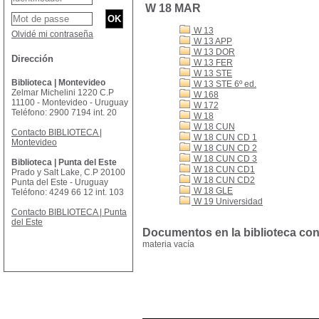
W 18 MAR
W 13
Olvidé mi contraseña
W 13 APP
W 13 DOR
Dirección
W 13 FER
W 13 STE
Biblioteca | Montevideo
W 13 STE 6º ed.
Zelmar Michelini 1220 C.P
W 168
11100 - Montevideo - Uruguay
W 172
Teléfono: 2900 7194 int. 20
W 18
W 18 CUN
Contacto BIBLIOTECA |
W 18 CUN CD 1
Montevideo
W 18 CUN CD 2
W 18 CUN CD 3
Biblioteca | Punta del Este
W 18 CUN CD1
Prado y Salt Lake, C.P 20100
W 18 CUN CD2
Punta del Este - Uruguay
W 18 GLE
Teléfono: 4249 66 12 int. 103
W 19 Universidad
Contacto BIBLIOTECA | Punta
del Este
Documentos en la biblioteca con
materia vacía