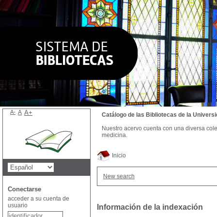
A-
A
A+
Catálogo de las Bibliotecas de la Univer
Nuestro acervo cuenta con una diversa colecc
medicina.
Inicio
New search
Conectarse
acceder a su cuenta de
usuario
Información de la indexación