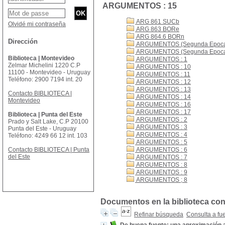
ARGUMENTOS : 15
ARG 861 SUCb
Olvidé mi contraseña
ARG 863 BORe
ARG 864.6 BORn
Dirección
ARGUMENTOS (Segunda Epoca)
ARGUMENTOS (Segunda Epoca)
Biblioteca | Montevideo
ARGUMENTOS : 1
Zelmar Michelini 1220 C.P
ARGUMENTOS : 10
11100 - Montevideo - Uruguay
ARGUMENTOS : 11
Teléfono: 2900 7194 int. 20
ARGUMENTOS : 12
ARGUMENTOS : 13
Contacto BIBLIOTECA |
ARGUMENTOS : 14
Montevideo
ARGUMENTOS : 16
ARGUMENTOS : 17
Biblioteca | Punta del Este
ARGUMENTOS : 2
Prado y Salt Lake, C.P 20100
ARGUMENTOS : 3
Punta del Este - Uruguay
ARGUMENTOS : 4
Teléfono: 4249 66 12 int. 103
ARGUMENTOS : 5
Contacto BIBLIOTECA | Punta
ARGUMENTOS : 6
del Este
ARGUMENTOS : 7
ARGUMENTOS : 8
ARGUMENTOS : 9
ARGUMENTOS ; 8
Documentos en la biblioteca co
Refinar búsqueda
Consulta a fu