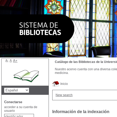
A-
A
A+
Catálogo de las Bibliotecas de la Univer
Nuestro acervo cuenta con una diversa colecc
medicina.
Inicio
New search
Conectarse
acceder a su cuenta de
usuario
Información de la indexación