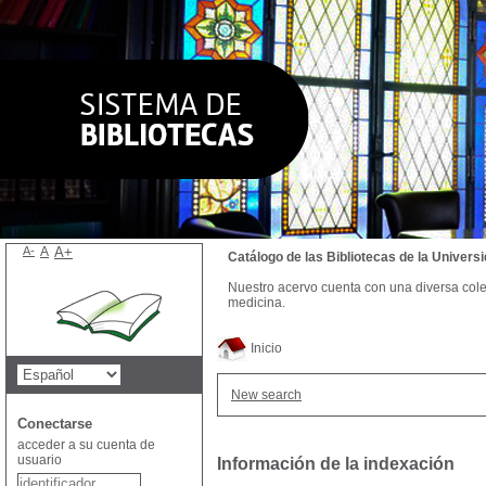
A-
A
A+
Catálogo de las Bibliotecas de la Univer
Nuestro acervo cuenta con una diversa colecc
medicina.
Inicio
New search
Conectarse
acceder a su cuenta de
usuario
Información de la indexación