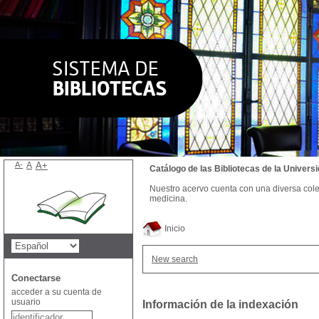
A-
A
A+
Catálogo de las Bibliotecas de la Univer
Nuestro acervo cuenta con una diversa colecc
medicina.
Inicio
New search
Conectarse
acceder a su cuenta de
usuario
Información de la indexación