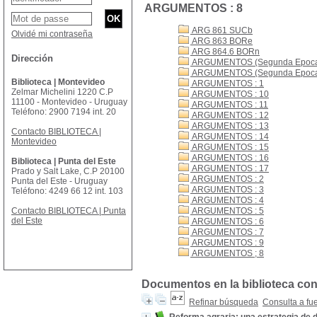
ARGUMENTOS : 8
ARG 861 SUCb
Olvidé mi contraseña
ARG 863 BORe
ARG 864.6 BORn
Dirección
ARGUMENTOS (Segunda Epoca)
ARGUMENTOS (Segunda Epoca)
Biblioteca | Montevideo
ARGUMENTOS : 1
Zelmar Michelini 1220 C.P
ARGUMENTOS : 10
11100 - Montevideo - Uruguay
ARGUMENTOS : 11
Teléfono: 2900 7194 int. 20
ARGUMENTOS : 12
ARGUMENTOS : 13
Contacto BIBLIOTECA |
ARGUMENTOS : 14
Montevideo
ARGUMENTOS : 15
ARGUMENTOS : 16
Biblioteca | Punta del Este
ARGUMENTOS : 17
Prado y Salt Lake, C.P 20100
ARGUMENTOS : 2
Punta del Este - Uruguay
ARGUMENTOS : 3
Teléfono: 4249 66 12 int. 103
ARGUMENTOS : 4
Contacto BIBLIOTECA | Punta
ARGUMENTOS : 5
del Este
ARGUMENTOS : 6
ARGUMENTOS : 7
ARGUMENTOS : 9
ARGUMENTOS ; 8
Documentos en la biblioteca co
Refinar búsqueda
Consulta a fu