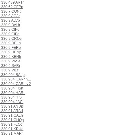
330.489 ARTr
330.62 CEPp
330.7 CONt
330.9 ACAr
330.9 ALVp
330.9 BAUr
330.9 CIPd
330.9 CIPe
330.9 CROe
330.9 DELn
330.9 FERe
330.9 HENp
330.9 KENh
330.9 PASe
330.9 SARr
330.9 VILc
330.904 BALp
330.904 CARh v.1
330.904 CARh v.2
330.904 FISh
330.904 HARc
330.904 HIS
330.904 JACi
330.91 ANDp
330.91 ARAd
330.91 CALh
330.91 CHOp
330.91 FLOc
330.91 KRUd
330.91 MARr