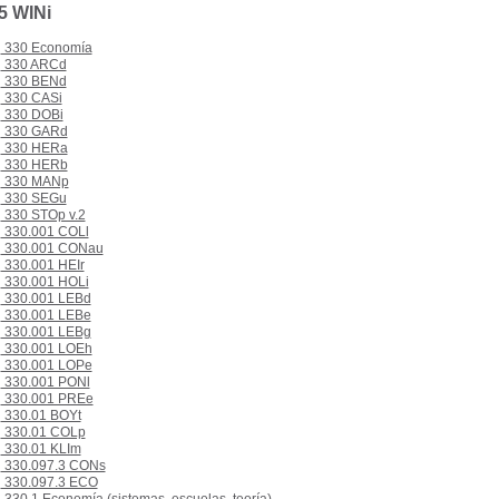
5 WINi
330 Economía
330 ARCd
330 BENd
330 CASi
330 DOBi
330 GARd
330 HERa
330 HERb
330 MANp
330 SEGu
330 STOp v.2
330.001 COLl
330.001 CONau
330.001 HEIr
330.001 HOLi
330.001 LEBd
330.001 LEBe
330.001 LEBg
330.001 LOEh
330.001 LOPe
330.001 PONl
330.001 PREe
330.01 BOYt
330.01 COLp
330.01 KLIm
330.097.3 CONs
330.097.3 ECO