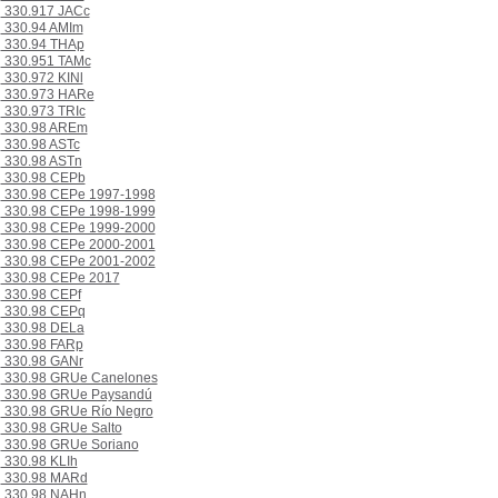
330.917 JACc
330.94 AMIm
330.94 THAp
330.951 TAMc
330.972 KINl
330.973 HARe
330.973 TRIc
330.98 AREm
330.98 ASTc
330.98 ASTn
330.98 CEPb
330.98 CEPe 1997-1998
330.98 CEPe 1998-1999
330.98 CEPe 1999-2000
330.98 CEPe 2000-2001
330.98 CEPe 2001-2002
330.98 CEPe 2017
330.98 CEPf
330.98 CEPq
330.98 DELa
330.98 FARp
330.98 GANr
330.98 GRUe Canelones
330.98 GRUe Paysandú
330.98 GRUe Río Negro
330.98 GRUe Salto
330.98 GRUe Soriano
330.98 KLIh
330.98 MARd
330.98 NAHn