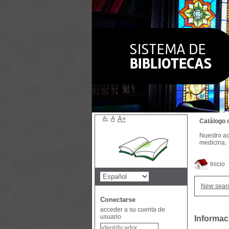
A-
A
A+
Catálogo 
Nuestro ac
medicina.
Inicio
New sear
Conectarse
acceder a su cuenta de
usuario
Informac