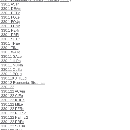
330.1 Economía (sistemas, escuelas, teoría)
330.1 ASTn
330.1 DEAm
330.1 DEPe
330.1 FOLe
330.1 FOUg
330.1 FUNh
330.1 PERi
330.1 PREt
330.1 SCHt
330.1 THEe
330.1 TINe
330.1 WATq
330.11 GALe
330.11 HIRs
330.11 MUNh
330.11 OLSa
330.11 POLg
330.110 3 HELd
330.12 Economía. Sistemas
330.122
330.122 ACAm
330.122 CIEe
330.122 KUUe
330.122 MILe
330.122 PERe
330.122 PETr v.1
330.122 PETr v.2
330.122 PREc
330.122 SOTm