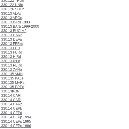
330.122 THUg
330.122 UNIe
330.126 SHOn
330.13 ALVa
330.13 AROc
330.13 BANi 1993
330.13 BANi 1999-2000
330.13 BUCi v.2
330.13 CARd
330.13 DEVa
330.13 FERm
330.13 FUR
330.13 FURd
330.13 HIRd
330.13 IPLd
330.13 PERd
330.13 ZAÑp
330.135 AMIa
330.135 KALe
330.135 MARs
330.135 PREp
330.13KONi
330.14 CARh
330.14 CARi
330.14 CARp
330.14 CEPb
330.14 CEPd
330.14 CEPp 1994
330.14 CEPp 1995
330.14 CEPp 1996