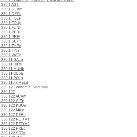
330.1 Economía (sistemas, escuelas, teoría)
330.1 ASTn
330.1 DEAm
330.1 DEPe
330.1 FOLe
330.1 FOUg
330.1 FUNh
330.1 PERi
330.1 PREt
330.1 SCHt
330.1 THEe
330.1 TINe
330.1 WATq
330.11 GALe
330.11 HIRs
330.11 MUNh
330.11 OLSa
330.11 POLg
330.110 3 HELd
330.12 Economía. Sistemas
330.122
330.122 ACAm
330.122 CIEe
330.122 KUUe
330.122 MILe
330.122 PERe
330.122 PETr v.1
330.122 PETr v.2
330.122 PREc
330.122 SOTm