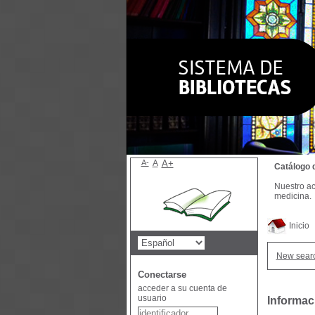
A-
A
A+
Catálogo 
Nuestro ac
medicina.
Inicio
New sear
Conectarse
acceder a su cuenta de
usuario
Informac