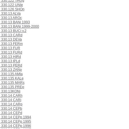
330.122 THUg
330.122 UNIe
330.126 SHOn
330.13 ALVa
330.13 AROc
330.13 BANi 1993
330.13 BANi 1999-2000
330.13 BUCi v.2
330.13 CARd
330.13 DEVa
330.13 FERm
330.13 FUR
330.13 FURd
330.13 HIRd
330.13 IPLd
330.13 PERd
330.13 ZAÑp
330.135 AMIa
330.135 KALe
330.135 MARs
330.135 PREp
330.13KONi
330.14 CARh
330.14 CARi
330.14 CARp
330.14 CEPb
330.14 CEPd
330.14 CEPp 1994
330.14 CEPp 1995
330.14 CEPp 1996