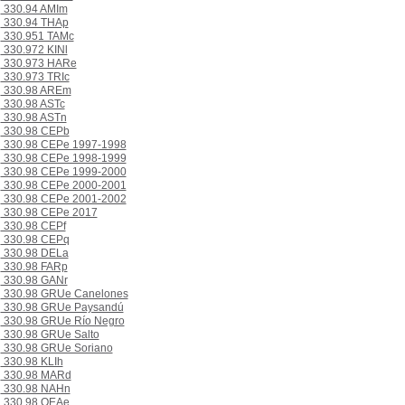
330.94 AMIm
330.94 THAp
330.951 TAMc
330.972 KINl
330.973 HARe
330.973 TRIc
330.98 AREm
330.98 ASTc
330.98 ASTn
330.98 CEPb
330.98 CEPe 1997-1998
330.98 CEPe 1998-1999
330.98 CEPe 1999-2000
330.98 CEPe 2000-2001
330.98 CEPe 2001-2002
330.98 CEPe 2017
330.98 CEPf
330.98 CEPq
330.98 DELa
330.98 FARp
330.98 GANr
330.98 GRUe Canelones
330.98 GRUe Paysandú
330.98 GRUe Río Negro
330.98 GRUe Salto
330.98 GRUe Soriano
330.98 KLIh
330.98 MARd
330.98 NAHn
330.98 OEAe