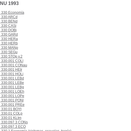
PNU 1993
330 Economía
330 ARCd
330 BENd
330 CASi
330 DOBi
330 GARd
330 HERa
330 HERb
330 MANp
330 SEGu
330 STOp v.2
330.001 COLl
330.001 CONau
330.001 HEIr
330.001 HOLi
330.001 LEBd
330.001 LEBe
330.001 LEBg
330.001 LOEh
330.001 LOPe
330.001 PONl
330.001 PREe
330.01 BOYt
330.01 COLp
330.01 KLIm
330.097.3 CONs
330.097.3 ECO