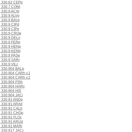
330.62 CEPp
330.7 CONt
330.9 ACAr
330.9 ALVp
330.9 BAUr
330.9 CIPd
330.9 CIPe
330.9 CROe
330.9 DELn
330.9 FERe
330.9 HENp
330.9 KENh
330.9 PASe
330.9 SARr
330.9 VILc
330.904 BALp
330.904 CARh v.1
330.904 CARh v.2
330.904 FISh
330.904 HARc
330.904 HIS
330.904 JACi
330.91 ANDp
330.91 ARAd
330.91 CALh
330.91 CHOp
330.91 FLOc
330.91 KRUd
330.91 MARr
330.917 JACc