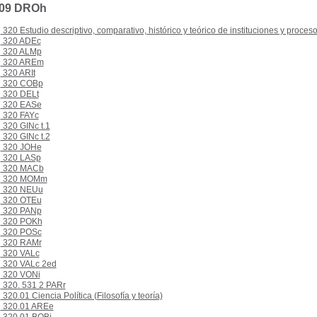
 09 DROh
320 Estudio descriptivo, comparativo, histórico y teórico de instituciones y proceso
320 ADEc
320 ALMp
320 AREm
320 ARIt
320 COBp
320 DELt
320 EASe
320 FAYc
320 GINc t.1
320 GINc t.2
320 JOHe
320 LASp
320 MACb
320 MOMm
320 NEUu
320 OTEu
320 PANp
320 POKh
320 POSc
320 RAMr
320 VALc
320 VALc 2ed
320 VONi
320. 531 2 PARr
320.01 Ciencia Política (Filosofía y teoría)
320.01 AREe