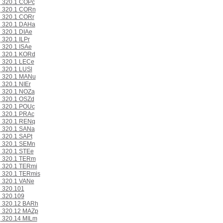
320.1 COPc
320.1 CORn
320.1 CORr
320.1 DAHa
320.1 DIAe
320.1 ILPr
320.1 ISAe
320.1 KORd
320.1 LECe
320.1 LUSl
320.1 MANu
320.1 NIEr
320.1 NOZa
320.1 OSZd
320.1 POUc
320.1 PRAc
320.1 RENq
320.1 SANa
320.1 SAPt
320.1 SEMn
320.1 STEe
320.1 TERm
320.1 TERmi
320.1 TERmis
320.1 VANe
320.101
320.109
320.12 BARh
320.12 MAZp
320.14 MILm