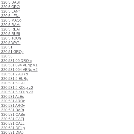
320.5 DASl
320.5 GROi
320.5 LANf
320.5 LENc
320.5 MAQo
320.5 RAMr
320.5 REAi
320.5 RUBi
320.5 TOUh
320.5 WATe
320.51
320.51 GROp
320.53
320.531 09 DROm
320.531 094 VENp v.1
320.531 094 VENp v.2
320.531 2 AUYd
320.531 5 EURp
320.531 5 GALi
320.531 5 KOLp v.2
320.531 5 KOLp v.3
320.531 ALEs
320.531 AROc
320.531 AROv
320.531 BARr
320.531 CABe
320.531 CAEj
320.531 CALc
320.531 DELp
320.531 DIAp