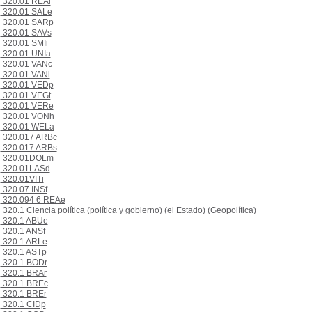
320.01 REAl
320.01 SALe
320.01 SARp
320.01 SAVs
320.01 SMIi
320.01 UNIa
320.01 VANc
320.01 VANl
320.01 VEDp
320.01 VEGt
320.01 VERe
320.01 VONh
320.01 WELa
320.017 ARBc
320.017 ARBs
320.01DOLm
320.01LASd
320.01VITi
320.07 INSf
320.094 6 REAe
320.1 Ciencia política (política y gobierno) (el Estado) (Geopolítica)
320.1 ABUe
320.1 ANSf
320.1 ARLe
320.1 ASTp
320.1 BODr
320.1 BRAr
320.1 BREc
320.1 BREr
320.1 CIDp