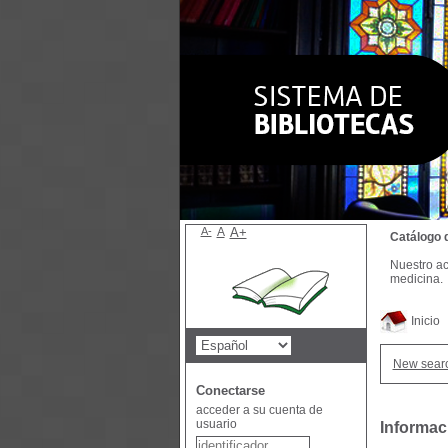
A-
A
A+
Catálogo 
Nuestro ac
medicina.
Inicio
New sear
Conectarse
acceder a su cuenta de
usuario
Informac