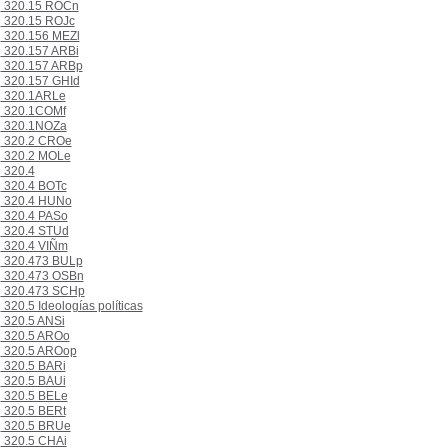
320.15 ROCn
320.15 ROJc
320.156 MEZl
320.157 ARBi
320.157 ARBp
320.157 GHId
320.1ARLe
320.1COMf
320.1NOZa
320.2 CROe
320.2 MOLe
320.4
320.4 BOTc
320.4 HUNo
320.4 PASo
320.4 STUd
320.4 VIÑm
320.473 BULp
320.473 OSBn
320.473 SCHp
320.5 Ideologías políticas
320.5 ANSi
320.5 AROo
320.5 AROop
320.5 BARi
320.5 BAUi
320.5 BELe
320.5 BERt
320.5 BRUe
320.5 CHAi