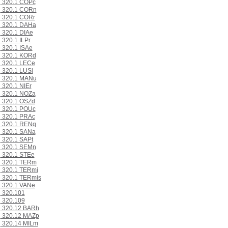
320.1 COPc
320.1 CORn
320.1 CORr
320.1 DAHa
320.1 DIAe
320.1 ILPr
320.1 ISAe
320.1 KORd
320.1 LECe
320.1 LUSl
320.1 MANu
320.1 NIEr
320.1 NOZa
320.1 OSZd
320.1 POUc
320.1 PRAc
320.1 RENq
320.1 SANa
320.1 SAPt
320.1 SEMn
320.1 STEe
320.1 TERm
320.1 TERmi
320.1 TERmis
320.1 VANe
320.101
320.109
320.12 BARh
320.12 MAZp
320.14 MILm