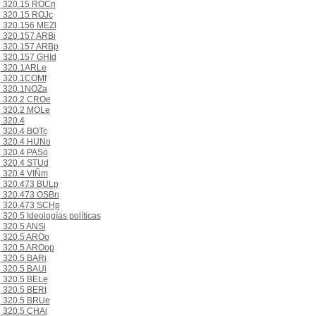
320.15 ROCn
320.15 ROJc
320.156 MEZl
320.157 ARBi
320.157 ARBp
320.157 GHId
320.1ARLe
320.1COMf
320.1NOZa
320.2 CROe
320.2 MOLe
320.4
320.4 BOTc
320.4 HUNo
320.4 PASo
320.4 STUd
320.4 VIÑm
320.473 BULp
320.473 OSBn
320.473 SCHp
320.5 Ideologías políticas
320.5 ANSi
320.5 AROo
320.5 AROop
320.5 BARi
320.5 BAUi
320.5 BELe
320.5 BERt
320.5 BRUe
320.5 CHAi