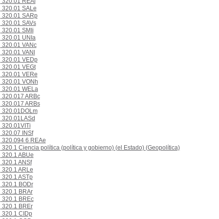
320.01 REAl
320.01 SALe
320.01 SARp
320.01 SAVs
320.01 SMIi
320.01 UNIa
320.01 VANc
320.01 VANl
320.01 VEDp
320.01 VEGt
320.01 VERe
320.01 VONh
320.01 WELa
320.017 ARBc
320.017 ARBs
320.01DOLm
320.01LASd
320.01VITi
320.07 INSf
320.094 6 REAe
320.1 Ciencia política (política y gobierno) (el Estado) (Geopolítica)
320.1 ABUe
320.1 ANSf
320.1 ARLe
320.1 ASTp
320.1 BODr
320.1 BRAr
320.1 BREc
320.1 BREr
320.1 CIDp