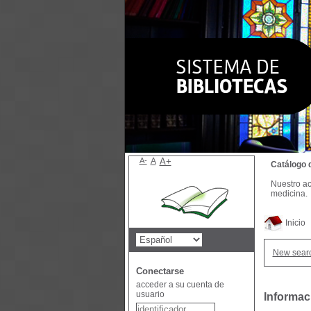
A-
A
A+
Catálogo 
Nuestro ac
medicina.
Inicio
New sear
Conectarse
acceder a su cuenta de
usuario
Informac