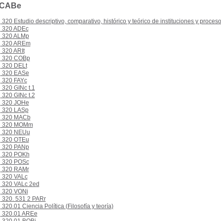
 CABe
320 Estudio descriptivo, comparativo, histórico y teórico de instituciones y proceso
320 ADEc
320 ALMp
320 AREm
320 ARIt
320 COBp
320 DELt
320 EASe
320 FAYc
320 GINc t.1
320 GINc t.2
320 JOHe
320 LASp
320 MACb
320 MOMm
320 NEUu
320 OTEu
320 PANp
320 POKh
320 POSc
320 RAMr
320 VALc
320 VALc 2ed
320 VONi
320. 531 2 PARr
320.01 Ciencia Política (Filosofía y teoría)
320.01 AREe