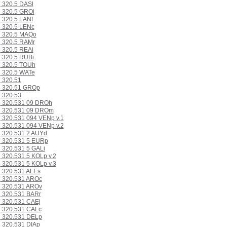
320.5 DASl
320.5 GROi
320.5 LANf
320.5 LENc
320.5 MAQo
320.5 RAMr
320.5 REAi
320.5 RUBi
320.5 TOUh
320.5 WATe
320.51
320.51 GROp
320.53
320.531 09 DROh
320.531 09 DROm
320.531 094 VENp v.1
320.531 094 VENp v.2
320.531 2 AUYd
320.531 5 EURp
320.531 5 GALi
320.531 5 KOLp v.2
320.531 5 KOLp v.3
320.531 ALEs
320.531 AROc
320.531 AROv
320.531 BARr
320.531 CAEj
320.531 CALc
320.531 DELp
320.531 DIAp