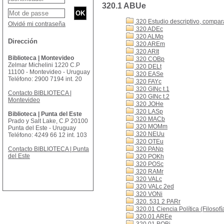
320.1 ABUe
320 Estudio descriptivo, comparat
Olvidé mi contraseña
320 ADEc
320 ALMp
Dirección
320 AREm
320 ARIt
Biblioteca | Montevideo
320 COBp
Zelmar Michelini 1220 C.P
320 DELt
11100 - Montevideo - Uruguay
320 EASe
Teléfono: 2900 7194 int. 20
320 FAYc
320 GINc t.1
Contacto BIBLIOTECA |
320 GINc t.2
Montevideo
320 JOHe
320 LASp
Biblioteca | Punta del Este
320 MACb
Prado y Salt Lake, C.P 20100
320 MOMm
Punta del Este - Uruguay
320 NEUu
Teléfono: 4249 66 12 int. 103
320 OTEu
Contacto BIBLIOTECA | Punta
320 PANp
del Este
320 POKh
320 POSc
320 RAMr
320 VALc
320 VALc 2ed
320 VONi
320. 531 2 PARr
320.01 Ciencia Política (Filosofía
320.01 AREe