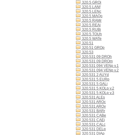
320.5 GROi
320.5 LANf
320.5 LENc
320.5 MAQo
320.5 RAMr
320.5 REAi
320.5 RUBi
320.5 TOUh
320.5 WATe
320.51
320.51 GROp
320.53
320.531 09 DROh
320.531 09 DROm
320.531 094 VENp v.1
320.531 094 VENp v.2
320.531 2 AUYd
320.531 5 EURp
320.531 5 GALi
320.531 5 KOLp v.2
320.531 5 KOLp v.3
320.531 ALEs
320.531 AROc
320.531 AROv
320.531 BARr
320.531 CABe
320.531 CAEj
320.531 CALc
320.531 DELp
320.531 DIAp