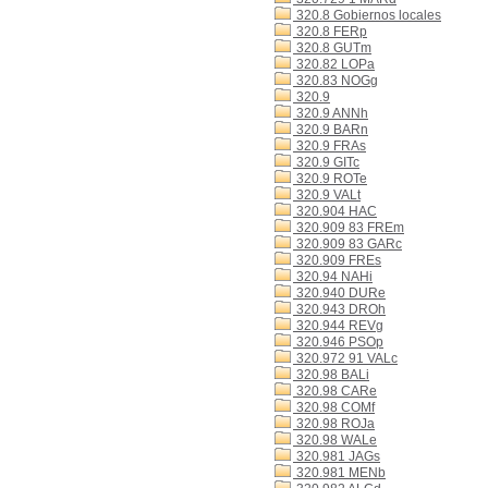
320.8 Gobiernos locales
320.8 FERp
320.8 GUTm
320.82 LOPa
320.83 NOGg
320.9
320.9 ANNh
320.9 BARn
320.9 FRAs
320.9 GITc
320.9 ROTe
320.9 VALt
320.904 HAC
320.909 83 FREm
320.909 83 GARc
320.909 FREs
320.94 NAHi
320.940 DURe
320.943 DROh
320.944 REVg
320.946 PSOp
320.972 91 VALc
320.98 BALi
320.98 CARe
320.98 COMf
320.98 ROJa
320.98 WALe
320.981 JAGs
320.981 MENb