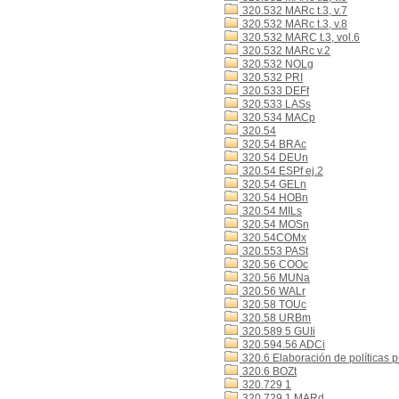
320.532 MARc t.3, v.7
320.532 MARc t.3, v.8
320.532 MARC t.3, vol.6
320.532 MARc v.2
320.532 NOLg
320.532 PRI
320.533 DEFf
320.533 LASs
320.534 MACp
320.54
320.54 BRAc
320.54 DEUn
320.54 ESPf ej.2
320.54 GELn
320.54 HOBn
320.54 MILs
320.54 MOSn
320.54COMx
320.553 PASt
320.56 COOc
320.56 MUNa
320.56 WALr
320.58 TOUc
320.58 URBm
320.589 5 GUIi
320.594.56 ADCi
320.6 Elaboración de políticas p
320.6 BOZt
320.729 1
320.729 1 MARd