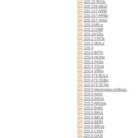
320.15 ROJc
320.156 MEZl
320.157 ARBi
320.157 ARBp
320.157 GHId
320.1ARLe
320.1COMf
320.1NOZa
320.2 CROe
320.2 MOLe
320.4
320.4 BOTc
320.4 HUNo
320.4 PASo
320.4 STUd
320.4 VIÑm
320.473 BULp
320.473 OSBn
320.473 SCHp
320.5 Ideologías políticas
320.5 ANSi
320.5 AROo
320.5 AROop
320.5 BARi
320.5 BAUi
320.5 BELe
320.5 BERt
320.5 BRUe
320.5 CHAi
320.5 DASl