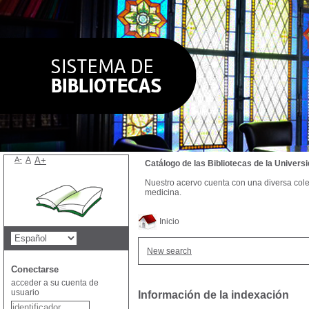
A-
A
A+
Catálogo de las Bibliotecas de la Univer
Nuestro acervo cuenta con una diversa colecc
medicina.
Inicio
New search
Conectarse
acceder a su cuenta de
usuario
Información de la indexación