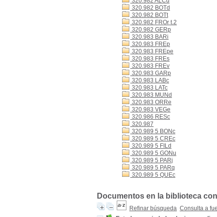
320.982 ALCd
320.982 BOTd
320.982 BOTt
320.982 FROr t.2
320.982 GERp
320.983 BARi
320.983 FREp
320.983 FREpe
320.983 FREs
320.983 FREv
320.983 GARp
320.983 LABc
320.983 LATc
320.983 MUNd
320.983 ORRe
320.983 VEGe
320.986 RESc
320.987
320.989 5 BONc
320.989 5 CREc
320.989 5 FILd
320.989 5 GONu
320.989 5 PARj
320.989 5 PARq
320.989 5 QUEc
Documentos en la biblioteca con 
Refinar búsqueda
Consulta a fu