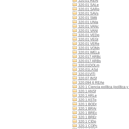
320.01 REAl
320.01 SALe
320.01 SARp
320.01 SAVs
320.01 SMIi
320.01 UNIa
320.01 VANc
320.01 VANl
320.01 VEDp
320.01 VEGt
320.01 VERe
320.01 VONh
320.01 WELa
320.017 ARBc
320.017 ARBs
320.01DOLm
320.01LASd
320.01VITi
320.07 INSf
320.094 6 REAe
320.1 Ciencia política (política y
320.1 ANSf
320.1 ARLe
320.1 ASTp
320.1 BODr
320.1 BRAr
320.1 BREc
320.1 BREr
320.1 CIDp
320.1 COPc