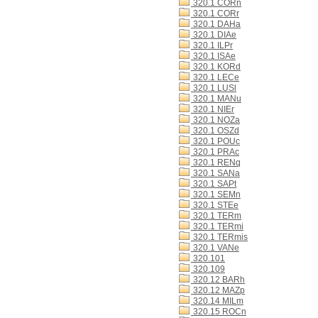
320.1 CORn
320.1 CORr
320.1 DAHa
320.1 DIAe
320.1 ILPr
320.1 ISAe
320.1 KORd
320.1 LECe
320.1 LUSl
320.1 MANu
320.1 NIEr
320.1 NOZa
320.1 OSZd
320.1 POUc
320.1 PRAc
320.1 RENq
320.1 SANa
320.1 SAPt
320.1 SEMn
320.1 STEe
320.1 TERm
320.1 TERmi
320.1 TERmis
320.1 VANe
320.101
320.109
320.12 BARh
320.12 MAZp
320.14 MILm
320.15 ROCn