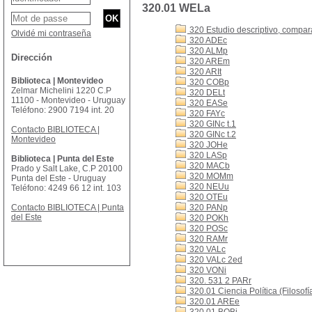
320.01 WELa
320 Estudio descriptivo, comparat
Olvidé mi contraseña
320 ADEc
320 ALMp
Dirección
320 AREm
320 ARIt
Biblioteca | Montevideo
320 COBp
Zelmar Michelini 1220 C.P
320 DELt
11100 - Montevideo - Uruguay
320 EASe
Teléfono: 2900 7194 int. 20
320 FAYc
320 GINc t.1
Contacto BIBLIOTECA |
320 GINc t.2
Montevideo
320 JOHe
320 LASp
Biblioteca | Punta del Este
320 MACb
Prado y Salt Lake, C.P 20100
320 MOMm
Punta del Este - Uruguay
320 NEUu
Teléfono: 4249 66 12 int. 103
320 OTEu
Contacto BIBLIOTECA | Punta
320 PANp
del Este
320 POKh
320 POSc
320 RAMr
320 VALc
320 VALc 2ed
320 VONi
320. 531 2 PARr
320.01 Ciencia Política (Filosofía
320.01 AREe