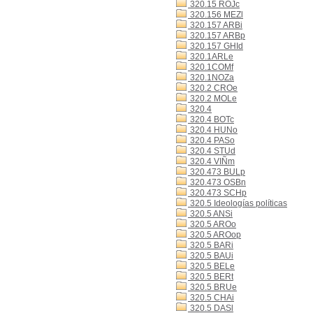
320.15 ROJc
320.156 MEZl
320.157 ARBi
320.157 ARBp
320.157 GHId
320.1ARLe
320.1COMf
320.1NOZa
320.2 CROe
320.2 MOLe
320.4
320.4 BOTc
320.4 HUNo
320.4 PASo
320.4 STUd
320.4 VIÑm
320.473 BULp
320.473 OSBn
320.473 SCHp
320.5 Ideologías políticas
320.5 ANSi
320.5 AROo
320.5 AROop
320.5 BARi
320.5 BAUi
320.5 BELe
320.5 BERt
320.5 BRUe
320.5 CHAi
320.5 DASl