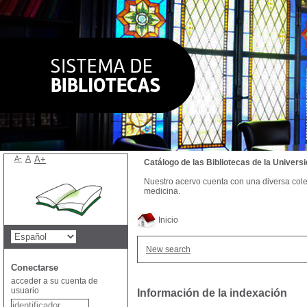
A-
A
A+
Catálogo de las Bibliotecas de la Univer
Nuestro acervo cuenta con una diversa colecc
medicina.
Inicio
New search
Conectarse
acceder a su cuenta de
usuario
Información de la indexación