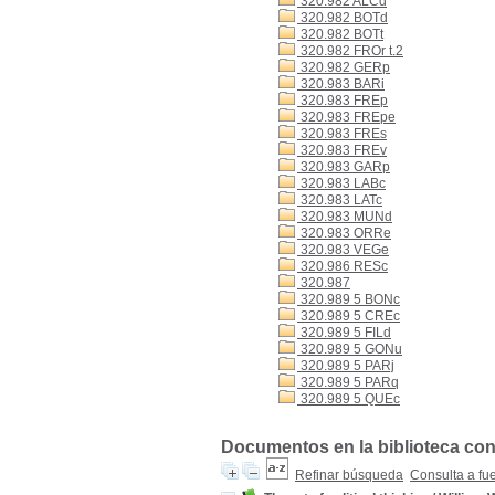
320.982 ALCd
320.982 BOTd
320.982 BOTt
320.982 FROr t.2
320.982 GERp
320.983 BARi
320.983 FREp
320.983 FREpe
320.983 FREs
320.983 FREv
320.983 GARp
320.983 LABc
320.983 LATc
320.983 MUNd
320.983 ORRe
320.983 VEGe
320.986 RESc
320.987
320.989 5 BONc
320.989 5 CREc
320.989 5 FILd
320.989 5 GONu
320.989 5 PARj
320.989 5 PARq
320.989 5 QUEc
Documentos en la biblioteca con
Refinar búsqueda
Consulta a fu