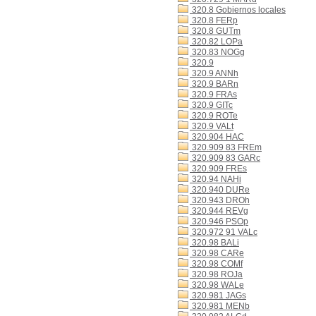
320.8 Gobiernos locales
320.8 FERp
320.8 GUTm
320.82 LOPa
320.83 NOGg
320.9
320.9 ANNh
320.9 BARn
320.9 FRAs
320.9 GITc
320.9 ROTe
320.9 VALt
320.904 HAC
320.909 83 FREm
320.909 83 GARc
320.909 FREs
320.94 NAHi
320.940 DURe
320.943 DROh
320.944 REVg
320.946 PSOp
320.972 91 VALc
320.98 BALi
320.98 CARe
320.98 COMf
320.98 ROJa
320.98 WALe
320.981 JAGs
320.981 MENb