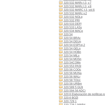
320.532 MARc t.3, v.7
320.532 MARc t.3, v.8
320.532 MARC t.3, vol.6
320.532 MARc v.2
320.532 NOLg
320.532 PRI
320.533 DEFf
320.533 LASs
320.534 MACp
320.54
320.54 BRAc
320.54 DEUn
320.54 ESPf ej.2
320.54 GELn
320.54 HOBn
320.54 MILs
320.54 MOSn
320.54COMx
320.553 PASt
320.56 COOc
320.56 MUNa
320.56 WALr
320.58 TOUc
320.58 URBm
320.589 5 GUIi
320.594.56 ADCi
320.6 Elaboración de políticas p
320.6 BOZt
320.729 1
320.729 1 MARd