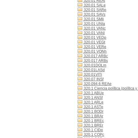
320.01 REAl
320.01 SALe
320.01 SARp
320.01 SAVs
320.01 SMIi
320.01 UNIa
320.01 VANc
320.01 VANl
320.01 VEDp
320.01 VEGt
320.01 VERe
320.01 VONh
320.017 ARBc
320.017 ARBs
320.01DOLm
320.01LASd
320.01VITi
320.07 INSf
320.094 6 REAe
320.1 Ciencia política (política y
320.1 ABUe
320.1 ANSf
320.1 ARLe
320.1 ASTp
320.1 BODr
320.1 BRAr
320.1 BREc
320.1 BREr
320.1 CIDp
320.1 COPc