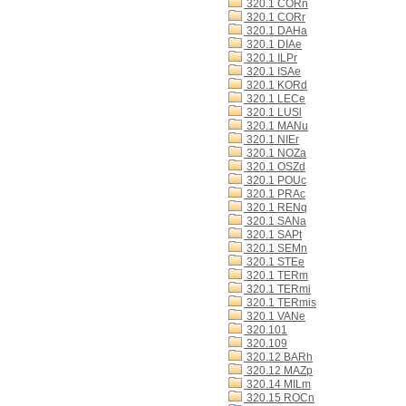
320.1 CORn
320.1 CORr
320.1 DAHa
320.1 DIAe
320.1 ILPr
320.1 ISAe
320.1 KORd
320.1 LECe
320.1 LUSl
320.1 MANu
320.1 NIEr
320.1 NOZa
320.1 OSZd
320.1 POUc
320.1 PRAc
320.1 RENq
320.1 SANa
320.1 SAPt
320.1 SEMn
320.1 STEe
320.1 TERm
320.1 TERmi
320.1 TERmis
320.1 VANe
320.101
320.109
320.12 BARh
320.12 MAZp
320.14 MILm
320.15 ROCn