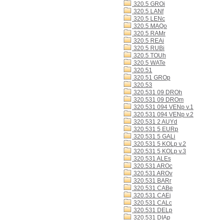
320.5 GROi
320.5 LANf
320.5 LENc
320.5 MAQo
320.5 RAMr
320.5 REAi
320.5 RUBi
320.5 TOUh
320.5 WATe
320.51
320.51 GROp
320.53
320.531 09 DROh
320.531 09 DROm
320.531 094 VENp v.1
320.531 094 VENp v.2
320.531 2 AUYd
320.531 5 EURp
320.531 5 GALi
320.531 5 KOLp v.2
320.531 5 KOLp v.3
320.531 ALEs
320.531 AROc
320.531 AROv
320.531 BARr
320.531 CABe
320.531 CAEj
320.531 CALc
320.531 DELp
320.531 DIAp