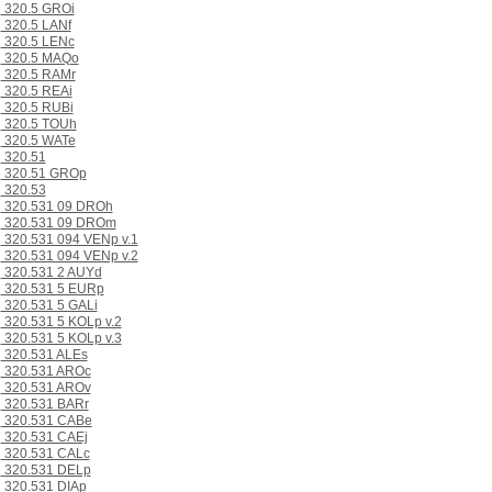
320.5 GROi
320.5 LANf
320.5 LENc
320.5 MAQo
320.5 RAMr
320.5 REAi
320.5 RUBi
320.5 TOUh
320.5 WATe
320.51
320.51 GROp
320.53
320.531 09 DROh
320.531 09 DROm
320.531 094 VENp v.1
320.531 094 VENp v.2
320.531 2 AUYd
320.531 5 EURp
320.531 5 GALi
320.531 5 KOLp v.2
320.531 5 KOLp v.3
320.531 ALEs
320.531 AROc
320.531 AROv
320.531 BARr
320.531 CABe
320.531 CAEj
320.531 CALc
320.531 DELp
320.531 DIAp