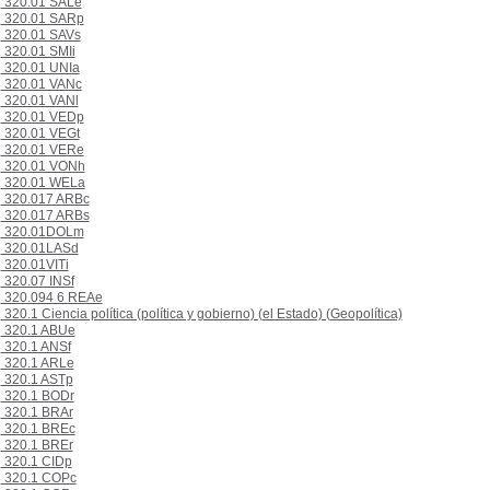
320.01 SALe
320.01 SARp
320.01 SAVs
320.01 SMIi
320.01 UNIa
320.01 VANc
320.01 VANl
320.01 VEDp
320.01 VEGt
320.01 VERe
320.01 VONh
320.01 WELa
320.017 ARBc
320.017 ARBs
320.01DOLm
320.01LASd
320.01VITi
320.07 INSf
320.094 6 REAe
320.1 Ciencia política (política y gobierno) (el Estado) (Geopolítica)
320.1 ABUe
320.1 ANSf
320.1 ARLe
320.1 ASTp
320.1 BODr
320.1 BRAr
320.1 BREc
320.1 BREr
320.1 CIDp
320.1 COPc