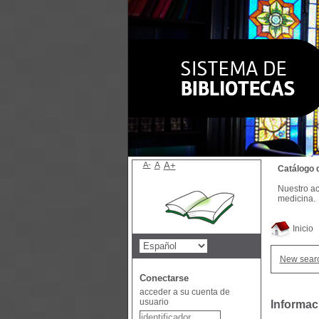
A-
A
A+
Catálogo 
Nuestro ac
medicina.
Inicio
New sear
Conectarse
acceder a su cuenta de
usuario
Informac