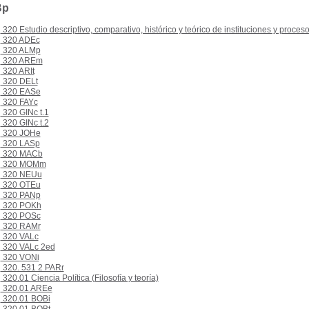
Bp
320 Estudio descriptivo, comparativo, histórico y teórico de instituciones y proceso
320 ADEc
320 ALMp
320 AREm
320 ARIt
320 DELt
320 EASe
320 FAYc
320 GINc t.1
320 GINc t.2
320 JOHe
320 LASp
320 MACb
320 MOMm
320 NEUu
320 OTEu
320 PANp
320 POKh
320 POSc
320 RAMr
320 VALc
320 VALc 2ed
320 VONi
320. 531 2 PARr
320.01 Ciencia Política (Filosofía y teoría)
320.01 AREe
320.01 BOBi