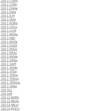
320.1 CORn
320.1 CORr
320.1 DAHa
320.1 DIAe
320.1 ILPr
320.1 ISAe
320.1 KORd
320.1 LECe
320.1 LUSl
320.1 MANu
320.1 NIEr
320.1 NOZa
320.1 OSZd
320.1 POUc
320.1 PRAc
320.1 RENq
320.1 SANa
320.1 SAPt
320.1 SEMn
320.1 STEe
320.1 TERm
320.1 TERmi
320.1 TERmis
320.1 VANe
320.101
320.109
320.12 BARh
320.12 MAZp
320.14 MILm
320.15 ROCn