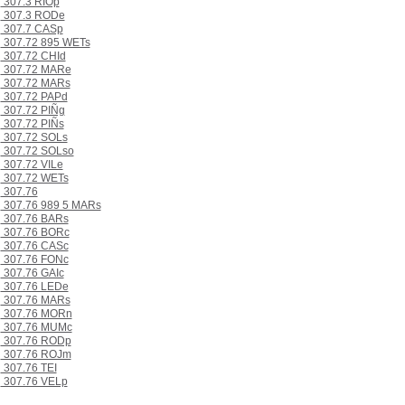
307.3 RIOp
307.3 RODe
307.7 CASp
307.72 895 WETs
307.72 CHId
307.72 MARe
307.72 MARs
307.72 PAPd
307.72 PIÑg
307.72 PIÑs
307.72 SOLs
307.72 SOLso
307.72 VILe
307.72 WETs
307.76
307.76 989 5 MARs
307.76 BARs
307.76 BORc
307.76 CASc
307.76 FONc
307.76 GAIc
307.76 LEDe
307.76 MARs
307.76 MORn
307.76 MUMc
307.76 RODp
307.76 ROJm
307.76 TEI
307.76 VELp