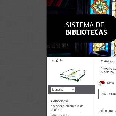
A-
A
A+
Catálogo 
Nuestro ac
medicina.
Inicio
New sear
Conectarse
acceder a su cuenta de
usuario
Informac