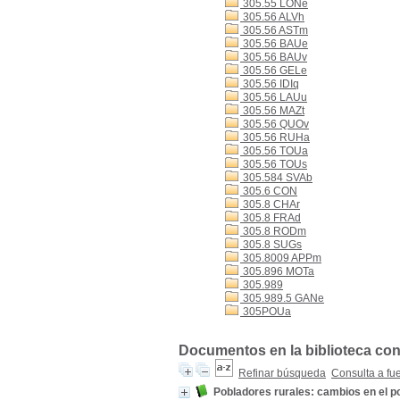
305.55 LONe
305.56 ALVh
305.56 ASTm
305.56 BAUe
305.56 BAUv
305.56 GELe
305.56 IDIq
305.56 LAUu
305.56 MAZt
305.56 QUOv
305.56 RUHa
305.56 TOUa
305.56 TOUs
305.584 SVAb
305.6 CON
305.8 CHAr
305.8 FRAd
305.8 RODm
305.8 SUGs
305.8009 APPm
305.896 MOTa
305.989
305.989.5 GANe
305POUa
Documentos en la biblioteca con 
Refinar búsqueda
Consulta a fu
Pobladores rurales: cambios en el po