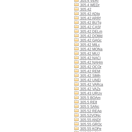
305.4 VERr
305.4 WEDr
305.42
305.42 ADIq
305.42 ARRf
305.42 BUTg
305.42 CASf
305.42 DELm
305.42 DOMd
305.42 GAGc
305.42 MILc
305.42 MONa
305.42 MUJ
305.42 NACi
305.42 NAHm
305.42 OCOr
305.42 REM
305.42 SIMh
305.42 UNEi
305.42 VARca
305.42 VAZs
305.43 URUv
305.5 BOAm
305.5 REIt
305.5 SANc
305.52 REAp
305.52VONc
305.55 ANDf
305.55 GROc
305.55 KOFe