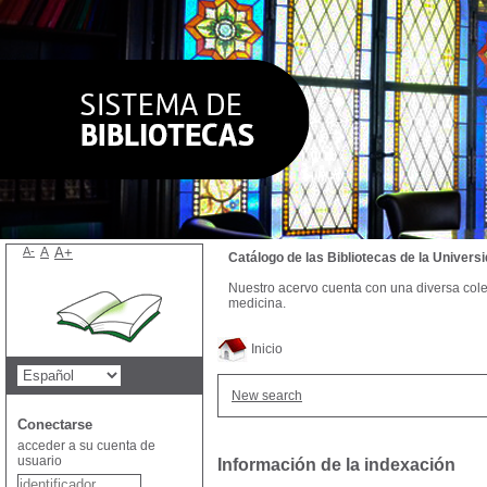
A-
A
A+
Catálogo de las Bibliotecas de la Univer
Nuestro acervo cuenta con una diversa colecc
medicina.
Inicio
New search
Conectarse
acceder a su cuenta de
usuario
Información de la indexación