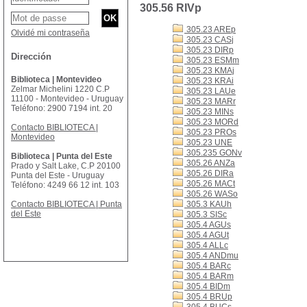
305.56 RIVp
305.23 AREp
Olvidé mi contraseña
305.23 CASj
305.23 DIRp
Dirección
305.23 ESMm
305.23 KMAj
Biblioteca | Montevideo
305.23 KRAi
Zelmar Michelini 1220 C.P
305.23 LAUe
11100 - Montevideo - Uruguay
305.23 MARr
Teléfono: 2900 7194 int. 20
305.23 MINs
305.23 MORd
Contacto BIBLIOTECA |
305.23 PROs
Montevideo
305.23 UNE
305.235 GONv
Biblioteca | Punta del Este
305.26 ANZa
Prado y Salt Lake, C.P 20100
305.26 DIRa
Punta del Este - Uruguay
305.26 MACt
Teléfono: 4249 66 12 int. 103
305.26 WASo
Contacto BIBLIOTECA | Punta
305.3 KAUh
del Este
305.3 SISc
305.4 AGUs
305.4 AGUt
305.4 ALLc
305.4 ANDmu
305.4 BARc
305.4 BARm
305.4 BIDm
305.4 BRUp