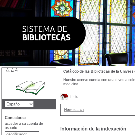
A-
A
A+
Catálogo de las Bibliotecas de la Univer
Nuestro acervo cuenta con una diversa colecc
medicina.
Inicio
New search
Conectarse
acceder a su cuenta de
usuario
Información de la indexación