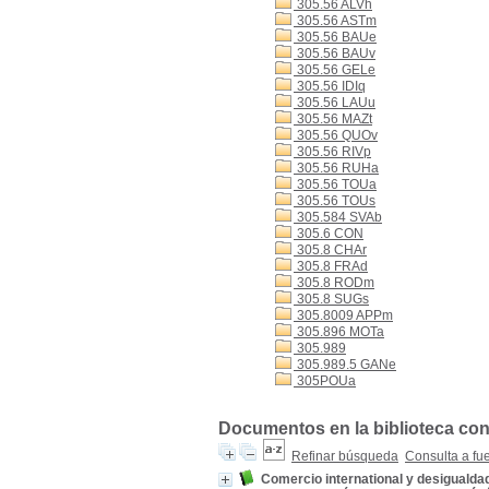
305.56 ALVh
305.56 ASTm
305.56 BAUe
305.56 BAUv
305.56 GELe
305.56 IDIq
305.56 LAUu
305.56 MAZt
305.56 QUOv
305.56 RIVp
305.56 RUHa
305.56 TOUa
305.56 TOUs
305.584 SVAb
305.6 CON
305.8 CHAr
305.8 FRAd
305.8 RODm
305.8 SUGs
305.8009 APPm
305.896 MOTa
305.989
305.989.5 GANe
305POUa
Documentos en la biblioteca con 
Refinar búsqueda
Consulta a fu
Comercio international y desigualda