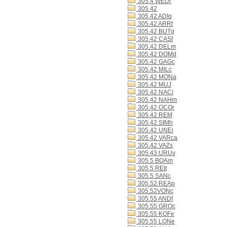
305.4 WEDr
305.42
305.42 ADIq
305.42 ARRf
305.42 BUTg
305.42 CASf
305.42 DELm
305.42 DOMd
305.42 GAGc
305.42 MILc
305.42 MONa
305.42 MUJ
305.42 NACi
305.42 NAHm
305.42 OCOr
305.42 REM
305.42 SIMh
305.42 UNEi
305.42 VARca
305.42 VAZs
305.43 URUv
305.5 BOAm
305.5 REIt
305.5 SANc
305.52 REAp
305.52VONc
305.55 ANDf
305.55 GROc
305.55 KOFe
305.55 LONe