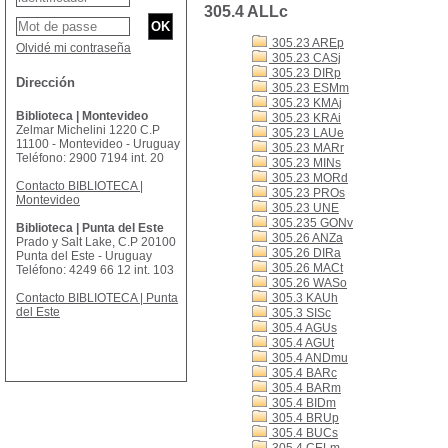
305.4 ALLc
305.23 AREp
Olvidé mi contraseña
305.23 CASj
305.23 DIRp
Dirección
305.23 ESMm
305.23 KMAj
Biblioteca | Montevideo
305.23 KRAi
Zelmar Michelini 1220 C.P
305.23 LAUe
11100 - Montevideo - Uruguay
305.23 MARr
Teléfono: 2900 7194 int. 20
305.23 MINs
305.23 MORd
Contacto BIBLIOTECA |
305.23 PROs
Montevideo
305.23 UNE
305.235 GONv
Biblioteca | Punta del Este
305.26 ANZa
Prado y Salt Lake, C.P 20100
305.26 DIRa
Punta del Este - Uruguay
305.26 MACt
Teléfono: 4249 66 12 int. 103
305.26 WASo
Contacto BIBLIOTECA | Punta
305.3 KAUh
del Este
305.3 SISc
305.4 AGUs
305.4 AGUt
305.4 ANDmu
305.4 BARc
305.4 BARm
305.4 BIDm
305.4 BRUp
305.4 BUCs