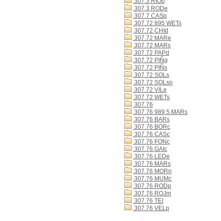
307.3 RIOp
307.3 RODe
307.7 CASp
307.72 895 WETs
307.72 CHId
307.72 MARe
307.72 MARs
307.72 PAPd
307.72 PIÑg
307.72 PIÑs
307.72 SOLs
307.72 SOLso
307.72 VILe
307.72 WETs
307.76
307.76 989 5 MARs
307.76 BARs
307.76 BORc
307.76 CASc
307.76 FONc
307.76 GAIc
307.76 LEDe
307.76 MARs
307.76 MORn
307.76 MUMc
307.76 RODp
307.76 ROJm
307.76 TEI
307.76 VELp