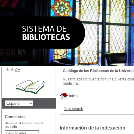
A-
A
A+
Catálogo de las Bibliotecas de la Univer
Nuestro acervo cuenta con una diversa colecc
medicina.
Inicio
New search
Conectarse
acceder a su cuenta de
usuario
Información de la indexación