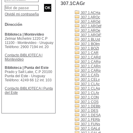
307.1CAGr
307.1 ACHa
Olvidé mi contraseña
307.1 AROc
307.1 AROd
Dirección
307.1 AROdf
307.1 AROe
Biblioteca | Montevideo
307.1 AROiF
Zelmar Michelini 1220 C.P
307.1 BLUd
11100 - Montevideo - Uruguay
307.1 BOIm
Teléfono: 2900 7194 int. 20
307.1 BOZt
307.1 CAR
Contacto BIBLIOTECA |
307.1 CARd
Montevideo
307.1 CARg
307.1 CARn
Biblioteca | Punta del Este
307.1 CARp
Prado y Salt Lake, C.P 20100
307.1 CATs
Punta del Este - Uruguay
307.1 CELv
Teléfono: 4249 66 12 int. 103
307.1 CLAc
Contacto BIBLIOTECA | Punta
307.1 CLAg
del Este
307.1 CLAr
307.1 CON
307.1 COS
307.1 DEBb
307.1 DES
307.1 DESA
307.1 FERb
307.1 FUNs
307.1 GALd