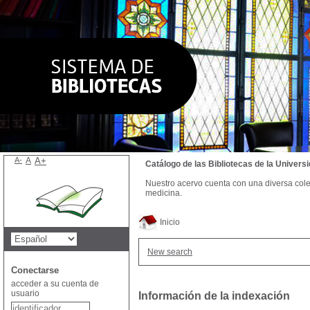
A-
A
A+
Catálogo de las Bibliotecas de la Univer
Nuestro acervo cuenta con una diversa colecc
medicina.
Inicio
New search
Conectarse
acceder a su cuenta de
usuario
Información de la indexación