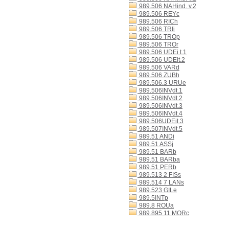
989.506 NAHind. v.2
989.506 REYc
989.506 RICh
989.506 TRIi
989.506 TROp
989.506 TROr
989.506 UDEi t.1
989.506 UDEit.2
989.506 VARd
989.506 ZUBh
989.506.3 URUe
989.506INVdt.1
989.506INVdt.2
989.506INVdt.3
989.506INVdt.4
989.506UDEit.3
989.507INVdt.5
989.51 ANDi
989.51 ASSj
989.51 BARb
989.51 BARba
989.51 PERb
989.513 2 FISs
989.514 7 LANs
989.523 GILe
989.5INTp
989.8 ROUa
989.895 11 MORc