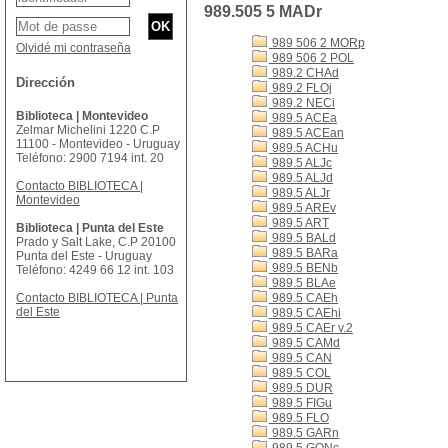
989.505 5 MADr
989 506 2 MORp
Olvidé mi contraseña
989 506 2 POL
989.2 CHAd
Dirección
989.2 FLOj
989.2 NECi
Biblioteca | Montevideo
989.5 ACEa
Zelmar Michelini 1220 C.P
989.5 ACEan
11100 - Montevideo - Uruguay
989.5 ACHu
Teléfono: 2900 7194 int. 20
989.5 ALJc
989.5 ALJd
Contacto BIBLIOTECA |
989.5 ALJr
Montevideo
989.5 AREv
989.5 ART
Biblioteca | Punta del Este
989.5 BALd
Prado y Salt Lake, C.P 20100
989.5 BARa
Punta del Este - Uruguay
989.5 BENb
Teléfono: 4249 66 12 int. 103
989.5 BLAe
Contacto BIBLIOTECA | Punta
989.5 CAEh
del Este
989.5 CAEhi
989.5 CAEr v.2
989.5 CAMd
989.5 CAN
989.5 COL
989.5 DUR
989.5 FIGu
989.5 FLO
989.5 GARn