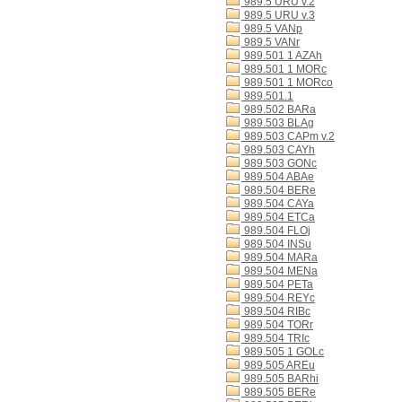
989.5 URU v.2
989.5 URU v.3
989.5 VANp
989.5 VANr
989.501 1 AZAh
989.501 1 MORc
989.501 1 MORco
989.501.1
989.502 BARa
989.503 BLAg
989.503 CAPm v.2
989.503 CAYh
989.503 GONc
989.504 ABAe
989.504 BERe
989.504 CAYa
989.504 ETCa
989.504 FLOj
989.504 INSu
989.504 MARa
989.504 MENa
989.504 PETa
989.504 REYc
989.504 RIBc
989.504 TORr
989.504 TRIc
989.505 1 GOLc
989.505 AREu
989.505 BARhi
989.505 BERe