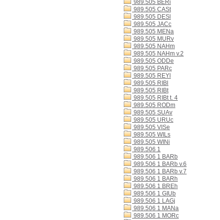
989.505 BERi
989.505 CASt
989.505 DESl
989.505 JACc
989.505 MENa
989.505 MURv
989.505 NAHm
989.505 NAHm v.2
989.505 ODDe
989.505 PARc
989.505 REYl
989.505 RIBl
989.505 RIBt
989.505 RIBt t. 4
989.505 RODm
989.505 SUAv
989.505 URUc
989.505 VISe
989.505 WILs
989.505 WINi
989.506 1
989.506 1 BARb
989.506 1 BARb v.6
989.506 1 BARb v.7
989.506 1 BARh
989.506 1 BREh
989.506 1 GIUb
989.506 1 LAGj
989.506 1 MANa
989.506 1 MORc